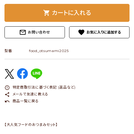
shopping_cart
カートに入れる
ショップブログ
- ご利用ガイド
mail_outline
favorite
お問い合わせ
- まとめ買いでお得
- お支払い方法について
型番:
food_otsumami2025
- 配送方法・送料について
- 返品について
- 特定商取引法に基づく表記
error_outline
特定商取引法に基づく表記 (返品など)
- プライバシーポリシー
share
メールで友達に教える
undo
商品一覧に戻る
- 会員登録・メルマガ登録
- 運営会社
【大人気フードのおつまみセット】
- お問い合わせ