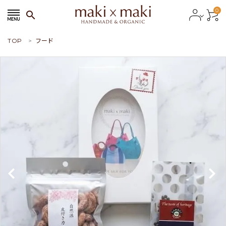
0
search
TOP
フード
search
ACCOUNT MENU
ようこそ ゲスト 様
meeting_room
person
会員ログイン
新規会員登録
おすすめ商品
新商品
特集