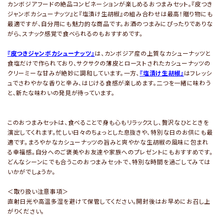
カンボジアフードの絶品コンビネーションが楽しめるおつまみセット。『皮つき
ジャンボカシューナッツ』と『塩漬け生胡椒』の組み合わせは最高！贈り物にも
最適ですが、自分用にも魅力的な商品です。お酒のつまみにぴったりでありな
がら、スナック感覚で食べられるのもおすすめです。
『皮つきジャンボカシューナッツ』
は、カンボジア産の上質なカシューナッツと
食塩だけで作られており、サクサクの薄皮とローストされたカシューナッツの
クリーミーな甘みが絶妙に調和しています。一方、
『塩漬け生胡椒』
はフレッシ
ュでさわやかな香りと辛み、はじける食感が楽しめます。二つを一緒に味わう
と、新たな味わいの発見が待っています。
このおつまみセットは、食べることで身も心もリラックスし、贅沢なひとときを
演出してくれます。忙しい日々のちょっとした息抜きや、特別な日のお供にも最
適です。まろやかなカシューナッツの旨みと爽やかな生胡椒の風味に包まれ
る幸福感。自分へのご褒美やお友達や家族へのプレゼントにもおすすめです。
どんなシーンにでも合うこのおつまみセットで、特別な時間を過ごしてみては
いかがでしょうか。
＜取り扱い注意事項＞
直射日光や高温多湿を避けて保管してください。開封後はお早めにお召し上
がりください。