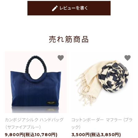
create
レビューを書く
売れ筋商品
favorite
favorite
カンボジアシルク ハンドバッグ
コットンボーダー マフラー（ブラ
（サファイアブルー）
ック）
9,800円(税込10,780円)
3,500円(税込3,850円)