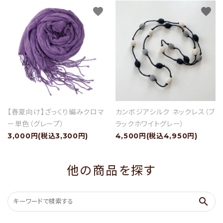
favorite
favorite
【春夏向け】ざっくり編みクロマ
カンボジアシルク ネックレス（ブ
ー単色（グレープ）
ラックホワイトグレー）
3,000円(税込3,300円)
4,500円(税込4,950円)
他の商品を探す
search