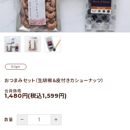
セール
アイテムから探す
素材から探す
30pt
価格から探す
おつまみセット（生胡椒＆皮付きカシューナッツ）
国から探す
会員価格
1,480円(税込1,599円)
私たちについて
店舗情報
－
＋
数量
パートナーブランド