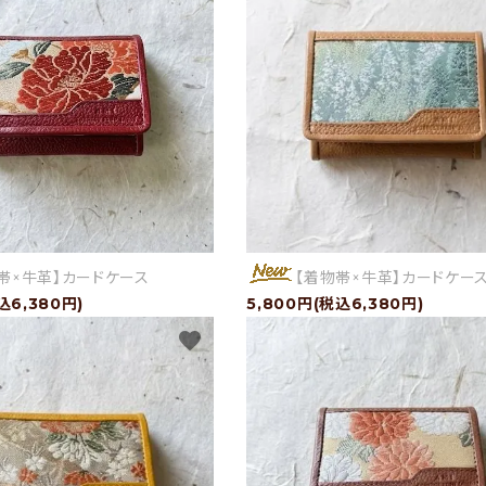
帯×牛革】カードケース
【着物帯×牛革】カードケー
込6,380円)
5,800円(税込6,380円)
favorite