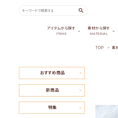
search
アイテムから探す
素材から探す
ITEMS
MATERIAL
TOP
素
search
バッグ & ポーチ
ゴールデンシル
スカ
ウェア
カシミア／パシ
生
ACCOUNT MENU
おすすめ商品
ようこそ ゲスト 様
meeting_room
person
会員ログイン
新規会員登録
新商品
おすすめ商品
特集