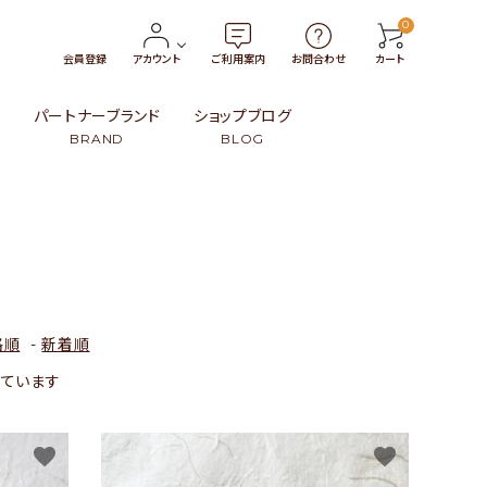
0
会員登録
アカウント
ご利用案内
お問合わせ
カート
報
パートナーブランド
ショップブログ
BRAND
BLOG
トン
・小物
タイ
￥3,000〜￥4,999
革製品
インドネシア
99
ンブー）・籐（ラタン）・葦
ト
スリランカ
￥15,000〜
民族伝統柄
日本
その他
その他
格順
-
新着順
示しています
favorite
favorite