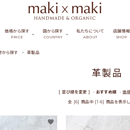
価格から探す
国から探す
私たちについて
店舗情
PRICE
COUNTRY
ABOUT
SHOP
材から探す
革製品
ク
ーフ & ストール
￥0〜￥999
シルク
カンボジア
アクセサリー
￥1,000〜￥2,999
ラオス
コッ
財布
革製品
ュミナ
活雑貨
￥5,000〜￥9,999
リネン・麻
インド
フード
￥10,000〜￥14,9
バングラデシュ
竹（バ
ギフ
天然石／パワーストーン
アップサイクル
[ 並び順を変更 ]
-
おすすめ順
-
価
全 [6] 商品中 [1-6] 商品を表
favorite