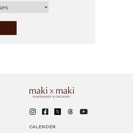
close
CALENDER