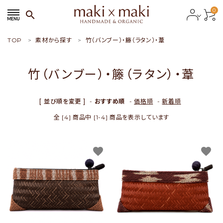
0
search
TOP
素材から探す
竹（バンブー）・籐（ラタン）・葦
search
竹（バンブー）・籐（ラタン）・葦
ACCOUNT MENU
ようこそ ゲスト 様
[ 並び順を変更 ]
-
おすすめ順
-
価格順
-
新着順
全 [4] 商品中 [1-4] 商品を表示しています
meeting_room
person
会員ログイン
新規会員登録
favorite
favorite
おすすめ商品
新商品
特集