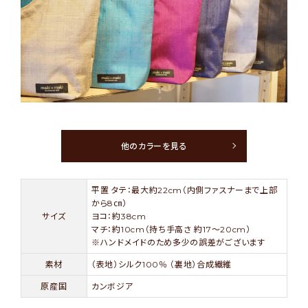
他のカラーを見る
平置 タテ：最大約22cm（内側ファスナーまで上部
から8㎝）
サイズ
ヨコ：約38cm
マチ：約10cm（持ち手高さ 約17～20cm）
※ハンドメイドのため多少の誤差がございます
素材
（表地）シルク100％ （裏地）合成繊維
原産国
カンボジア