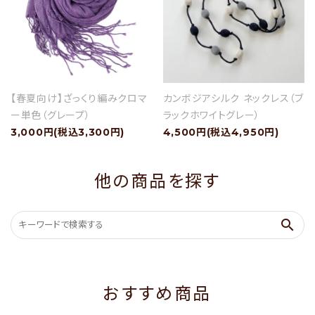
【春夏向け】ざっくり編みクロマ
カンボジアシルク ネックレス（ブ
ー単色（グレープ）
ラックホワイトグレー）
3,000円(税込3,300円)
4,500円(税込4,950円)
他の商品を探す
search
おすすめ商品