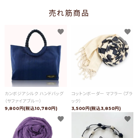
売れ筋商品
favorite
favorite
カンボジアシルク ハンドバッグ
コットンボーダー マフラー（ブラ
（サファイアブルー）
ック）
9,800円(税込10,780円)
3,500円(税込3,850円)
favorite
favorite