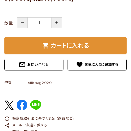
ショップブログ
－
＋
数量
- ご利用ガイド
- まとめ買いでお得
shopping_cart
カートに入れる
- お支払い方法について
- 配送方法・送料について
mail_outline
favorite
お問い合わせ
- 返品について
- 特定商取引法に基づく表記
型番:
silkbag2020
- プライバシーポリシー
- 会員登録・メルマガ登録
- 運営会社
error_outline
特定商取引法に基づく表記 (返品など)
- お問い合わせ
share
メールで友達に教える