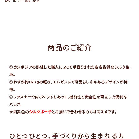
undo
商品一覧に戻る
商品のご紹介
◎カンボジアの熟練した職人によって手織りされた高高品質なシルク生
地。
◎わずか約160gの軽さ。エレガントで可愛らしさもあるデザインが特
徴。
◎ファスナーや内ポケットもあって、機能性と安全性を両立した便利な
バッグ。
★同系色の
シルクポーチ
とお揃いで合わせるのもオススメです。
ひとつひとつ、手づくりから生まれるカ