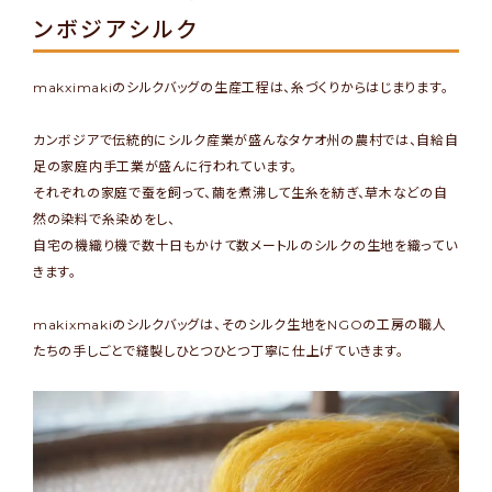
ンボジアシルク
makximakiのシルクバッグの生産工程は、糸づくりからはじまります。
カンボジアで伝統的にシルク産業が盛んなタケオ州の農村では、自給自
足の家庭内手工業が盛んに行われています。
それぞれの家庭で蚕を飼って、繭を煮沸して生糸を紡ぎ、草木などの自
然の染料で糸染めをし、
自宅の機織り機で数十日もかけて数メートルのシルクの生地を織ってい
きます。
makixmakiのシルクバッグは、そのシルク生地をNGOの工房の職人
たちの手しごとで縫製しひとつひとつ丁寧に仕上げていきます。