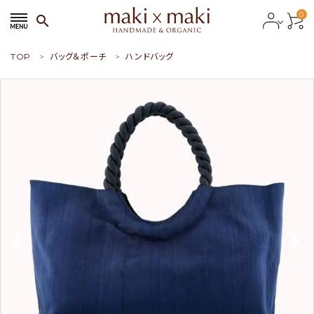
0
search
TOP
バッグ＆ポーチ
ハンドバッグ
search
ACCOUNT MENU
ようこそ ゲスト 様
meeting_room
person
会員ログイン
新規会員登録
おすすめ商品
新商品
特集