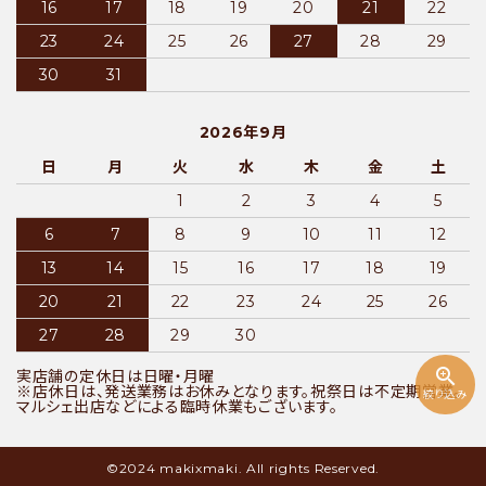
16
17
18
19
20
21
22
23
24
25
26
27
28
29
30
31
2026年9月
日
月
火
水
木
金
土
1
2
3
4
5
6
7
8
9
10
11
12
13
14
15
16
17
18
19
20
21
22
23
24
25
26
27
28
29
30
zoom_in
実店舗の定休日は日曜・月曜
※店休日は、発送業務はお休みとなります。祝祭日は不定期営業。
絞り込み
マルシェ出店などによる臨時休業もございます。
©2024 makixmaki. All rights Reserved.