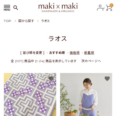
0
search
TOP
国から探す
ラオス
search
ラオス
ACCOUNT MENU
ようこそ ゲスト 様
[ 並び順を変更 ]
-
おすすめ順
-
価格順
-
新着順
全 [107] 商品中 [1-24] 商品を表示しています
次のページへ
meeting_room
person
会員ログイン
新規会員登録
favorite
favorite
おすすめ商品
新商品
特集