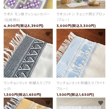
ラオス モン族クッションカバー
ラオコットン チェック柄エプロン
セール
（伝統柄A）
（ブルー）
4,900円(税込5,390円)
3,000円(税込3,300円)
アイテムから探す
favorite
favorite
素材から探す
価格から探す
国から探す
私たちについて
ランチョンマット 刺繍入り（ブラ
ランチョンマット刺繍入り（ライト
ック）
ブルー）
店舗情報
1,500円(税込1,650円)
1,500円(税込1,650円)
favorite
favorite
パートナーブランド