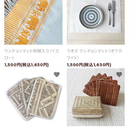
ショップブログ
- ご利用ガイド
- まとめ買いでお得
- お支払い方法について
ランチョンマット刺繍入り（イエ
ラオス ランチョンマット（オフホ
- 配送方法・送料について
ロー）
ワイト）
1,500円(税込1,650円)
1,500円(税込1,650円)
- 返品について
favorite
favorite
- 特定商取引法に基づく表記
- プライバシーポリシー
- 会員登録・メルマガ登録
- 運営会社
- お問い合わせ