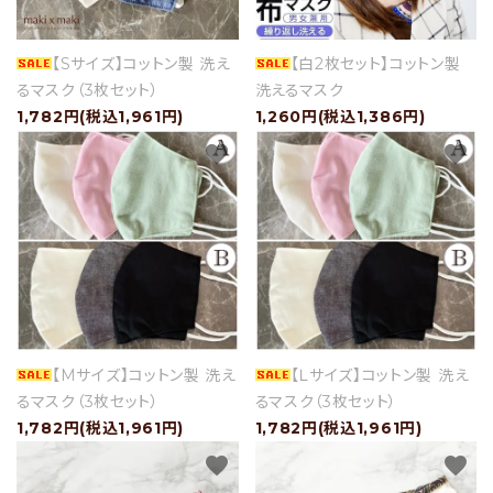
【Sサイズ】コットン製 洗え
【白2枚セット】コットン製
セール
るマスク（3枚セット）
洗えるマスク
1,782円(税込1,961円)
1,260円(税込1,386円)
アイテムから探す
favorite
favorite
素材から探す
価格から探す
国から探す
私たちについて
【Mサイズ】コットン製 洗え
【Ｌサイズ】コットン製 洗え
るマスク（3枚セット）
るマスク（3枚セット）
店舗情報
1,782円(税込1,961円)
1,782円(税込1,961円)
favorite
favorite
パートナーブランド