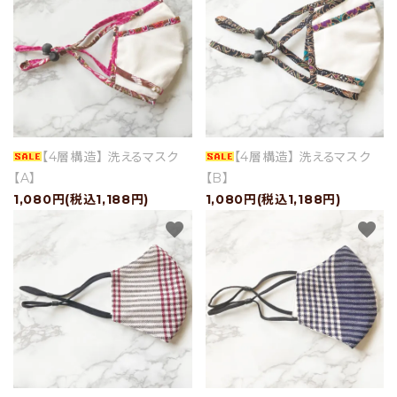
ショップブログ
- ご利用ガイド
- まとめ買いでお得
- お支払い方法について
【4層構造】 洗えるマスク
【4層構造】 洗えるマスク
- 配送方法・送料について
【A】
【B】
1,080円(税込1,188円)
1,080円(税込1,188円)
- 返品について
favorite
favorite
- 特定商取引法に基づく表記
- プライバシーポリシー
- 会員登録・メルマガ登録
- 運営会社
- お問い合わせ