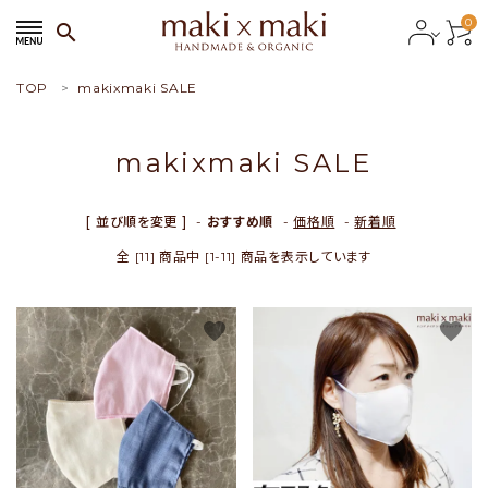
0
search
TOP
makixmaki SALE
search
makixmaki SALE
ACCOUNT MENU
ようこそ ゲスト 様
[ 並び順を変更 ]
-
おすすめ順
-
価格順
-
新着順
全 [11] 商品中 [1-11] 商品を表示しています
meeting_room
person
会員ログイン
新規会員登録
favorite
favorite
おすすめ商品
新商品
特集