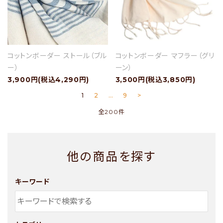
コットンボーダー ストール（ブル
コットンボーダー マフラー（グリ
ー）
ーン）
3,900円(税込4,290円)
3,500円(税込3,850円)
1
2
…
9
>
全200件
他の商品を探す
キーワード