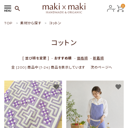
0
search
TOP
素材から探す
コットン
search
コットン
ACCOUNT MENU
ようこそ ゲスト 様
[ 並び順を変更 ]
-
おすすめ順
-
価格順
-
新着順
全 [200] 商品中 [1-24] 商品を表示しています
次のページへ
meeting_room
person
会員ログイン
新規会員登録
favorite
favorite
おすすめ商品
新商品
特集