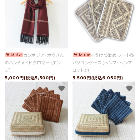
ショップブログ
- ご利用ガイド
- まとめ買いでお得
- お支払い方法について
カンボジア・ポウさん
ろうけつ染め ノート型
- 配送方法・送料について
のハンドメイドクロマー（エン
パソコンケース（ヘンプ・ヘンプ
ジ）
コットン）
- 返品について
5,000円(税込5,500円)
5,500円(税込6,050円)
- 特定商取引法に基づく表記
favorite
favorite
- プライバシーポリシー
- 会員登録・メルマガ登録
- 運営会社
- お問い合わせ