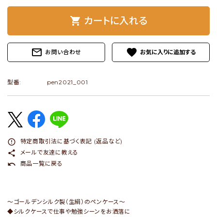
shopping_cart
カートに入れる
ショップブログ
- ご利用ガイド
mail_outline
favorite
お問い合わせ
- まとめ買いでお得
- お支払い方法について
型番:
pen2021_001
- 配送方法・送料について
- 返品について
- 特定商取引法に基づく表記
error_outline
特定商取引法に基づく表記 (返品など)
- プライバシーポリシー
share
メールで友達に教える
undo
商品一覧に戻る
- 会員登録・メルマガ登録
- 運営会社
～ゴールデンシルク製（生絹）のペンケース～
- お問い合わせ
◆シルクケースで仕事や勉強シーンをお洒落に