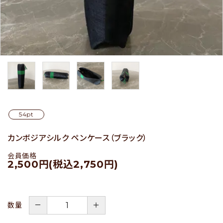
セール
アイテムから探す
素材から探す
54pt
価格から探す
カンボジアシルク ペンケース（ブラック）
国から探す
会員価格
2,500円(税込2,750円)
私たちについて
店舗情報
－
＋
数量
パートナーブランド