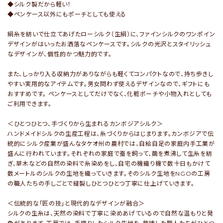
◆シルク製だから軽い！
◆ペンケース以外にもポーチとしても使える
絹糸を紡いで仕立てあげたローシルク（生絹）に、ファインシルクのワンポイン
デザインがはいったお洒落なペンケースです。シルクの光沢とスタイリッシュ
なデザインが、個性的かつ魅力的です。
また、しっかり入る収納力がありながらも軽くてコンパクトなので、持ち歩きし
やすい実用的なアイテムです。男女問わず使えるデザインなので、ギフトにも
おすすめです。 ペンケースとしてだけでなく、化粧ポーチや小物入れとしても
ご利用できます。
＜ひとつひとつ、手づくりから生まれるカンボジアシルク＞
ハンドメイドシルクの生産工程は、糸づくりからはじまります。カンボジアで伝
統的にシルク産業が盛んなタケオ州の農村では、自給自足の家庭内手工業が
盛んに行われています。それぞれの家庭で蚕を飼って、繭を煮沸して生糸を紡
ぎ、草木などの自然の染料で糸染めをし、自宅の機織り機で数十日もかけて
数メートルのシルクの生地を織っていきます。そのシルク生地をNGOの工房
の職人たちの手しごとで縫製しひとつひとつ丁寧に仕上げていきます。
＜伝統的な「匠の技」と現代的なデザインが融合＞
シルクの生糸は、天然の染料で丁寧に染めあげているので自然な温もりと発