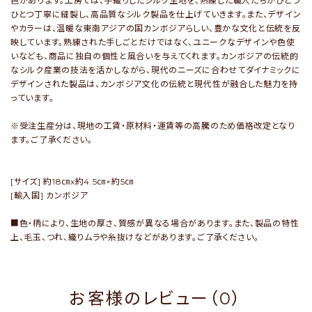
色があります。工房では、手織りしたシルク生地を、熟練した職人たちがひとつ
ひとつ丁寧に縫製し、高品質なシルク製品を仕上げていきます。また、デザイン
やカラーは、温暖な東南アジアの国カンボジアらしい、豊かな文化と伝統を反
映しています。熟練された手しごとだけではなく、ユニークなデザインや色使
いなども、商品に独自の個性と風合いを与えてくれます。カンボジアの伝統的
なシルク産業の技法を活かしながら、現代のニーズに合わせてダイナミックに
デザインされた製品は、カンボジア文化の伝統と現代性が融合した魅力を持
っています。
※受注生産分は、現地の工賃・原材料・運賃等の高騰のため価格改定となり
ます。ご了承ください。
[サイズ] 約18㎝x約4.5㎝×約5㎝
[輸入国] カンボジア
■色・柄により、生地の厚さ、質感が異なる場合があります。また、製品の特性
上、毛玉、つれ、織りムラや糸抜けなどがあります。ご了承ください。
お客様のレビュー（0）