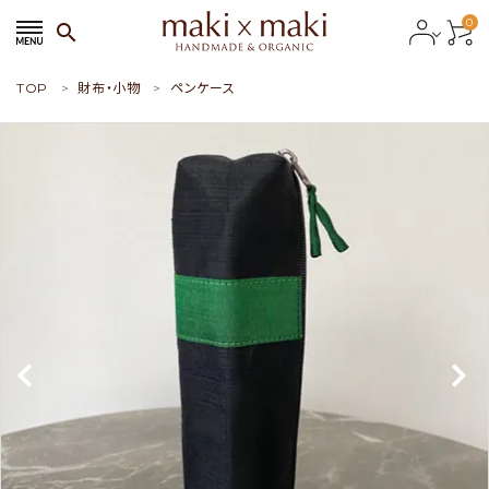
0
search
TOP
財布・小物
ペンケース
search
ACCOUNT MENU
ようこそ ゲスト 様
meeting_room
person
会員ログイン
新規会員登録
おすすめ商品
新商品
特集