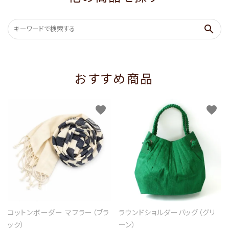
search
おすすめ商品
favorite
favorite
コットンボーダー マフラー（ブラ
ラウンドショルダーバッグ（グリ
ック）
ーン）