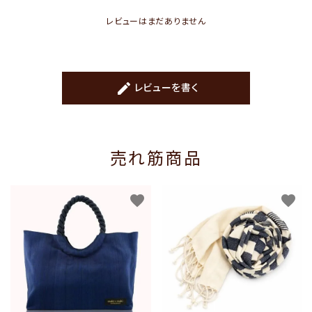
レビューはまだありません
create
レビューを書く
売れ筋商品
favorite
favorite