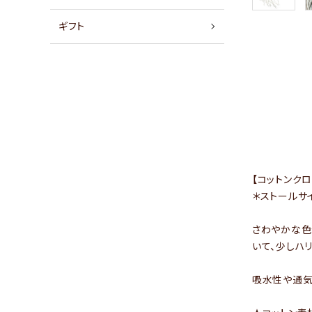
店舗情報
ギフト
パートナーブランド
ショップブログ
- ご利用ガイド
- まとめ買いでお得
- お支払い方法について
【コットンク
＊ストールサ
- 配送方法・送料について
- 返品について
さわやかな色
いて、少しハ
- 特定商取引法に基づく表記
- プライバシーポリシー
吸水性や通気
- 会員登録・メルマガ登録