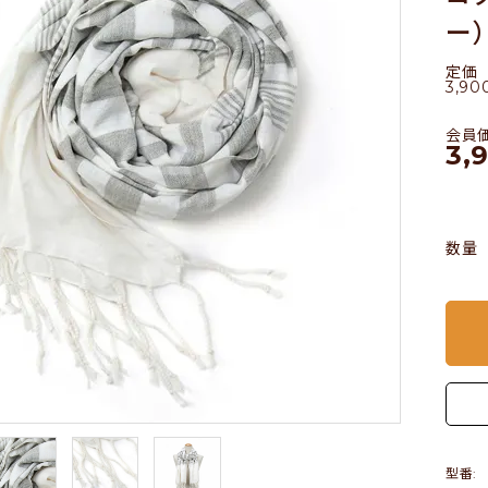
ー）
定価
3,90
会員
3,
数量
型番: