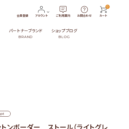
0
会員登録
アカウント
ご利用案内
お問合わせ
カート
報
パートナーブランド
ショップブログ
BRAND
BLOG
トン
・小物
タイ
￥3,000〜￥4,999
革製品
インドネシア
99
ンブー）・籐（ラタン）・葦
ト
スリランカ
￥15,000〜
民族伝統柄
日本
その他
その他
pt
ットンボーダー ストール（ライトグレ