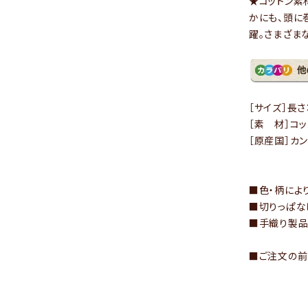
★コットン素
かにも、頭に
- 運営会社
躍。さまざま
- お問い合わせ
［サイズ］長さ
［素 材］コッ
［原産国］カ
■色・柄によ
■切りっぱな
■手織り製品
■ご注文の前