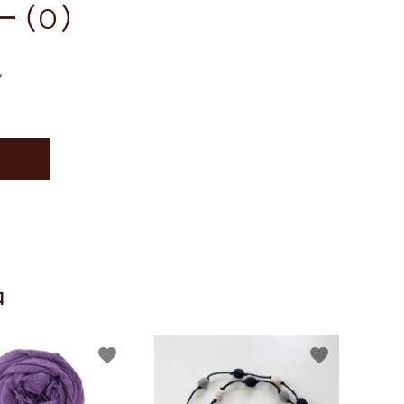
（0）
ん
品
favorite
favorite