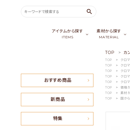
search
アイテムから探す
素材から探す
ITEMS
MATERIAL
TOP
カ
search
TOP
クロ
バッグ & ポーチ
ゴールデンシル
スカ
TOP
クロ
TOP
クロ
ウェア
カシミア／パシ
生
ACCOUNT MENU
TOP
クロ
おすすめ商品
TOP
クロ
ようこそ ゲスト 様
TOP
価格
TOP
素材
meeting_room
person
会員ログイン
新規会員登録
TOP
国か
新商品
おすすめ商品
特集