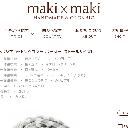
価格から探す
国から探す
私たちについて
店舗情
PRICE
COUNTRY
ABOUT
SHOP
ンボジアコットンクロマー ボーダー［ストールサイズ］
マー詳細検索
価格で選ぶ
３，９９９円以下
ク
ーフ & ストール
￥0〜￥999
シルク
カンボジア
アクセサリー
￥1,000〜￥2,999
ラオス
コッ
財布
マー詳細検索
色で選ぶ
イエロー・グリーン系
マー詳細検索
柄で選ぶ
ボーダー
ュミナ
活雑貨
￥5,000〜￥9,999
リネン・麻
インド
フード
￥10,000〜￥14,9
バングラデシュ
竹（バ
ギフ
マー詳細検索
サイズで選ぶ
ストールサイズ【大きめ】
マー詳細検索
着こなしで選ぶ
カジュアル
から選ぶ
￥3,000〜￥4,999
天然石／パワーストーン
アップサイクル
から探す
コットン
ら探す
カンボジア
84
コ