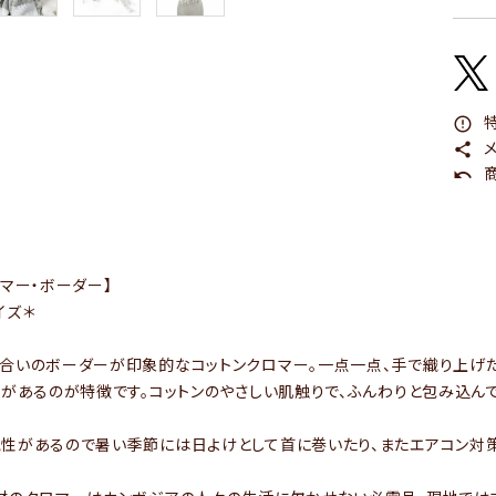
特
error_outline
メ
share
商
undo
ロマー・ボーダー】
イズ＊
合いのボーダーが印象的なコットンクロマー。一点一点、手で織り上げた
リがあるのが特徴です。コットンのやさしい肌触りで、ふんわりと包み込んで
性があるので暑い季節には日よけとして首に巻いたり、またエアコン対策