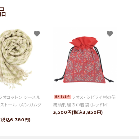
品
favorite
favorite
ラオコットン シースル
ラオス・シビライ村の伝
ストール （ギンガムグ
統柄刺繍の巾着袋（レッドM)
3,500円(税込3,850円)
(税込6,380円)