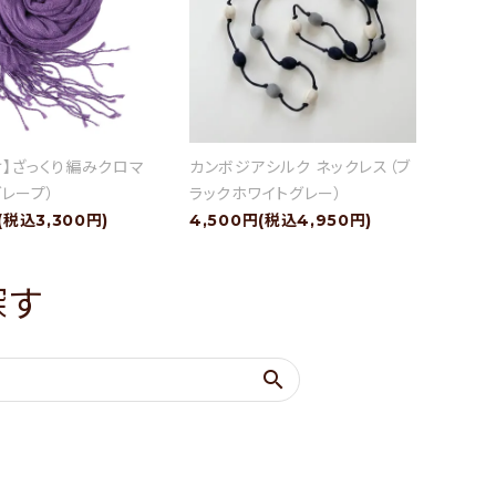
け】ざっくり編みクロマ
カンボジアシルク ネックレス（ブ
レープ）
ラックホワイトグレー）
(税込3,300円)
4,500円(税込4,950円)
探す
search