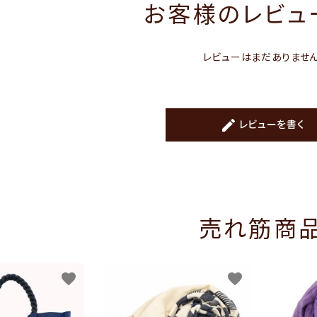
お客様のレビュー
レビューはまだありませ
create
レビューを書く
売れ筋商
favorite
favorite