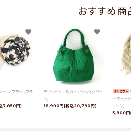
おすすめ商
favorite
favorite
ダー マフラー（ブラ
ラウンドショルダーバッグ（グリー
ン）
ーチェック
込3,850円)
18,900円(税込20,790円)
リーン）
5,800円