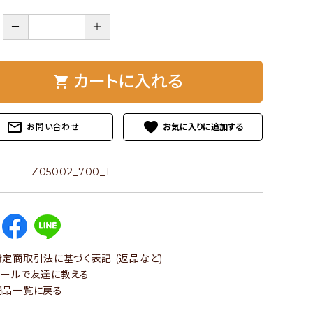
－
＋
カートに入れる
shopping_cart
mail_outline
favorite
お問い合わせ
Z05002_700_1
定商取引法に基づく表記 (返品など)
ールで友達に教える
品一覧に戻る