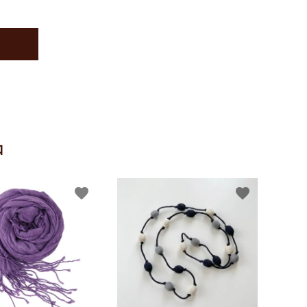
品
favorite
favorite