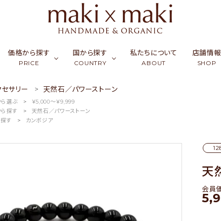
価格から探す
国から探す
私たちについて
店舗情
PRICE
COUNTRY
ABOUT
SHOP
クセサリー
天然石／パワーストーン
から選ぶ
￥5,000〜￥9,999
ク
ーフ & ストール
￥0〜￥999
シルク
カンボジア
アクセサリー
￥1,000〜￥2,999
ラオス
コッ
財布
から探す
天然石／パワーストーン
ら探す
カンボジア
ュミナ
活雑貨
￥5,000〜￥9,999
リネン・麻
インド
フード
￥10,000〜￥14,9
バングラデシュ
竹（バ
ギフ
12
天然石／パワーストーン
アップサイクル
天
会員
5,