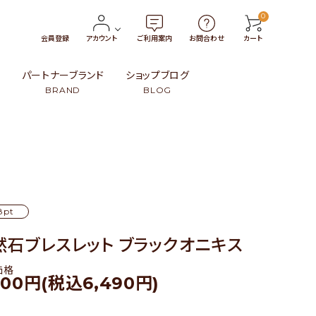
0
会員登録
アカウント
ご利用案内
お問合わせ
カート
報
パートナーブランド
ショップブログ
BRAND
BLOG
トン
・小物
タイ
￥3,000〜￥4,999
革製品
インドネシア
99
ンブー）・籐（ラタン）・葦
ト
スリランカ
￥15,000〜
民族伝統柄
日本
8pt
その他
その他
然石ブレスレット ブラックオニキス
価格
900円(税込6,490円)