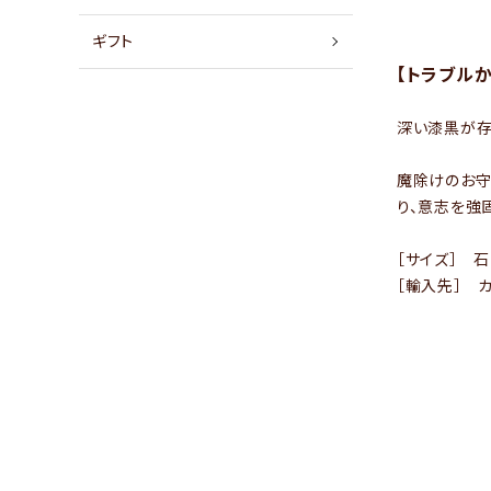
店舗情報
ギフト
【トラブル
パートナーブランド
深い漆黒が存
ショップブログ
魔除けのお守
- ご利用ガイド
り、意志を強
- まとめ買いでお得
［サイズ］ 
- お支払い方法について
［輸入先］ 
- 配送方法・送料について
- 返品について
- 特定商取引法に基づく表記
- プライバシーポリシー
- 会員登録・メルマガ登録