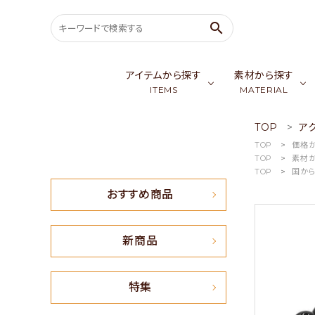
search
アイテムから探す
素材から探す
ITEMS
MATERIAL
TOP
ア
search
TOP
価格
バッグ & ポーチ
ゴールデンシル
スカ
TOP
素材
TOP
国か
ウェア
カシミア／パシ
生
ACCOUNT MENU
おすすめ商品
ようこそ ゲスト 様
meeting_room
person
会員ログイン
新規会員登録
新商品
おすすめ商品
特集