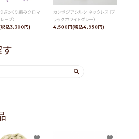
け】ざっくり編みクロマ
カンボジアシルク ネックレス（ブ
レープ）
ラックホワイトグレー）
(税込3,300円)
4,500円(税込4,950円)
探す
search
品
favorite
favorite