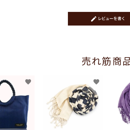
create
レビューを書く
売れ筋商
favorite
favorite