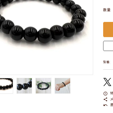
数量
型番:
特
error_outline
メ
share
商
undo