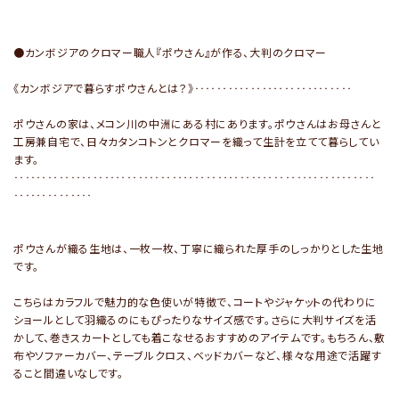
●カンボジアのクロマー職人『ポウさん』が作る、大判のクロマー
《カンボジアで暮らすポウさんとは？》‥‥‥‥‥‥‥‥‥‥‥‥‥‥
ポウさんの家は、メコン川の中洲にある村にあります。ポウさんはお母さんと
工房兼自宅で、日々カタンコトンとクロマーを織って生計を立てて暮らしてい
ます。
‥‥‥‥‥‥‥‥‥‥‥‥‥‥‥‥‥‥‥‥‥‥‥‥‥‥‥‥‥‥‥‥
‥‥‥‥‥‥‥
ポウさんが織る生地は、一枚一枚、丁寧に織られた厚手のしっかりとした生地
です。
こちらはカラフルで魅力的な色使いが特徴で、コートやジャケットの代わりに
ショールとして羽織るのにもぴったりなサイズ感です。さらに大判サイズを活
かして、巻きスカートとしても着こなせるおすすめのアイテムです。もちろん、敷
布やソファーカバー、テーブルクロス、ベッドカバーなど、様々な用途で活躍す
ること間違いなしです。