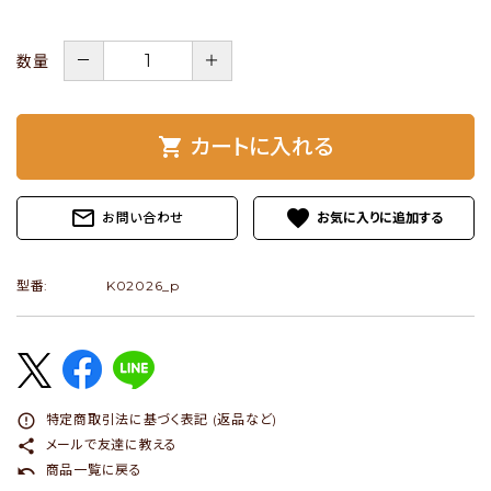
ショップブログ
－
＋
数量
- ご利用ガイド
- まとめ買いでお得
shopping_cart
カートに入れる
- お支払い方法について
- 配送方法・送料について
mail_outline
favorite
お問い合わせ
- 返品について
型番:
K02026_p
- 特定商取引法に基づく表記
- プライバシーポリシー
- 会員登録・メルマガ登録
- 運営会社
error_outline
特定商取引法に基づく表記 (返品など)
share
メールで友達に教える
- お問い合わせ
undo
商品一覧に戻る