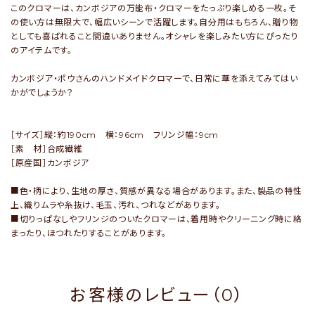
このクロマーは、カンボジアの万能布・クロマーをたっぷり楽しめる一枚。そ
の使い方は無限大で、幅広いシーンで活躍します。自分用はもちろん、贈り物
としても喜ばれること間違いありません。オシャレを楽しみたい方にぴったり
のアイテムです。
カンボジア・ポウさんのハンドメイドクロマーで、日常に華を添えてみてはい
かがでしょうか？
［サイズ］縦：約190cm 横：96cm フリンジ幅：9cm
［素 材］合成繊維
［原産国］カンボジア
■色・柄により、生地の厚さ、質感が異なる場合があります。また、製品の特性
上、織りムラや糸抜け、毛玉、汚れ、つれなどがあります。
■切りっぱなしやフリンジのついたクロマーは、着用時やクリーニング時に絡
まったり、ほつれたりすることがあります。
お客様のレビュー（0）