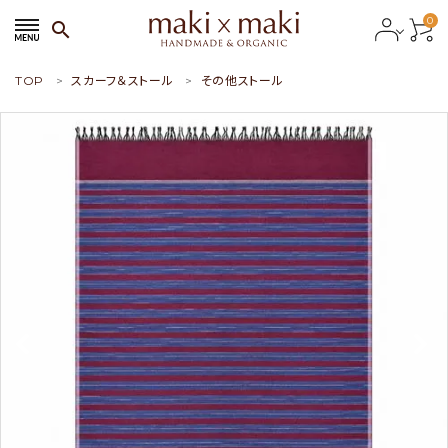
0
search
TOP
スカーフ＆ストール
その他ストール
search
ACCOUNT MENU
ようこそ ゲスト 様
meeting_room
person
会員ログイン
新規会員登録
おすすめ商品
新商品
特集