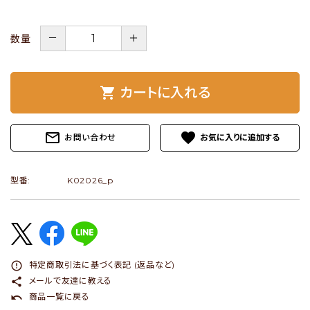
ショップブログ
－
＋
数量
- ご利用ガイド
- まとめ買いでお得
shopping_cart
カートに入れる
- お支払い方法について
- 配送方法・送料について
mail_outline
favorite
お問い合わせ
- 返品について
型番:
K02026_p
- 特定商取引法に基づく表記
- プライバシーポリシー
- 会員登録・メルマガ登録
- 運営会社
error_outline
特定商取引法に基づく表記 (返品など)
share
メールで友達に教える
- お問い合わせ
undo
商品一覧に戻る