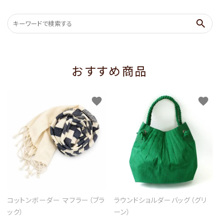
search
おすすめ商品
favorite
favorite
コットンボーダー マフラー（ブラ
ラウンドショルダーバッグ（グリ
ック）
ーン）