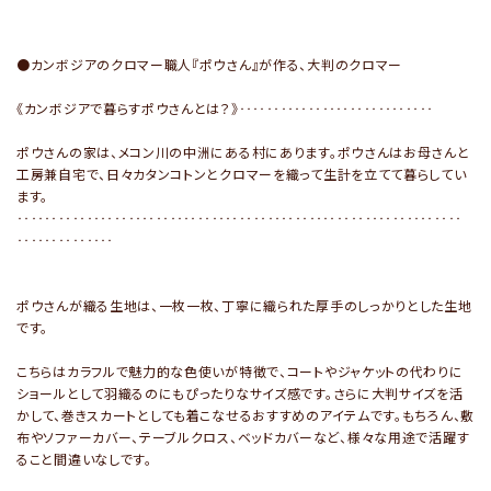
●カンボジアのクロマー職人『ポウさん』が作る、大判のクロマー
《カンボジアで暮らすポウさんとは？》‥‥‥‥‥‥‥‥‥‥‥‥‥‥
ポウさんの家は、メコン川の中洲にある村にあります。ポウさんはお母さんと
工房兼自宅で、日々カタンコトンとクロマーを織って生計を立てて暮らしてい
ます。
‥‥‥‥‥‥‥‥‥‥‥‥‥‥‥‥‥‥‥‥‥‥‥‥‥‥‥‥‥‥‥‥
‥‥‥‥‥‥‥
ポウさんが織る生地は、一枚一枚、丁寧に織られた厚手のしっかりとした生地
です。
こちらはカラフルで魅力的な色使いが特徴で、コートやジャケットの代わりに
ショールとして羽織るのにもぴったりなサイズ感です。さらに大判サイズを活
かして、巻きスカートとしても着こなせるおすすめのアイテムです。もちろん、敷
布やソファーカバー、テーブルクロス、ベッドカバーなど、様々な用途で活躍す
ること間違いなしです。