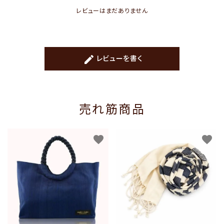
レビューはまだありません
create
レビューを書く
売れ筋商品
favorite
favorite