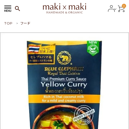
0
search
TOP
フード
search
ACCOUNT MENU
ようこそ ゲスト 様
meeting_room
person
会員ログイン
新規会員登録
おすすめ商品
新商品
特集