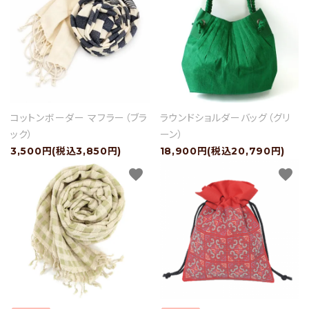
コットンボーダー マフラー（ブラ
ラウンドショルダーバッグ（グリ
ック）
ーン）
3,500円(税込3,850円)
18,900円(税込20,790円)
favorite
favorite