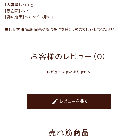
［内容量］：300g
［原産国］：タイ
［賞味期限］：2028年3月2日
■保存方法：直射日光や高温多湿を避け、常温で保存してください
お客様のレビュー（0）
レビューはまだありません
create
レビューを書く
売れ筋商品