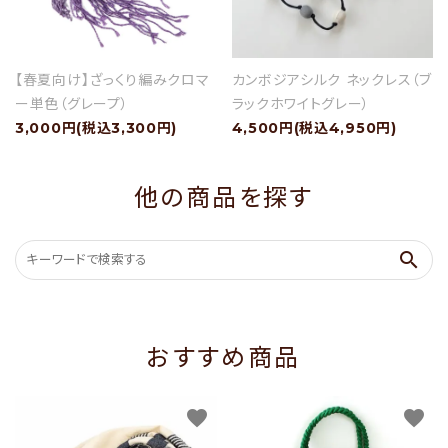
【春夏向け】ざっくり編みクロマ
カンボジアシルク ネックレス（ブ
ー単色（グレープ）
ラックホワイトグレー）
3,000円(税込3,300円)
4,500円(税込4,950円)
他の商品を探す
search
おすすめ商品
favorite
favorite