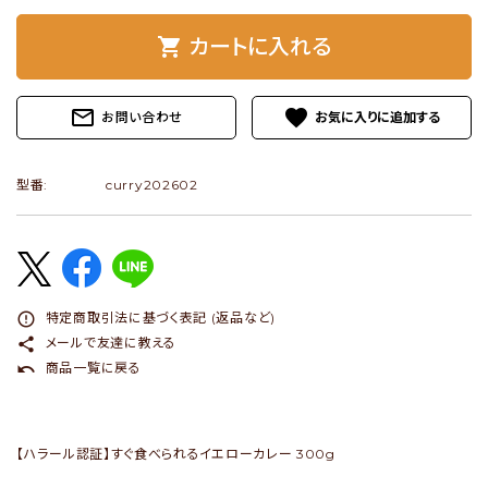
shopping_cart
カートに入れる
ショップブログ
- ご利用ガイド
mail_outline
favorite
お問い合わせ
- まとめ買いでお得
- お支払い方法について
型番:
curry202602
- 配送方法・送料について
- 返品について
- 特定商取引法に基づく表記
error_outline
特定商取引法に基づく表記 (返品など)
- プライバシーポリシー
share
メールで友達に教える
undo
商品一覧に戻る
- 会員登録・メルマガ登録
- 運営会社
【ハラール認証】すぐ食べられるイエローカレー 300g
- お問い合わせ