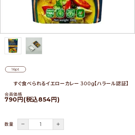
セール
アイテムから探す
素材から探す
16pt
価格から探す
すぐ食べられるイエローカレー 300g【ハラール認証】
国から探す
会員価格
790円(税込854円)
私たちについて
店舗情報
－
＋
数量
パートナーブランド