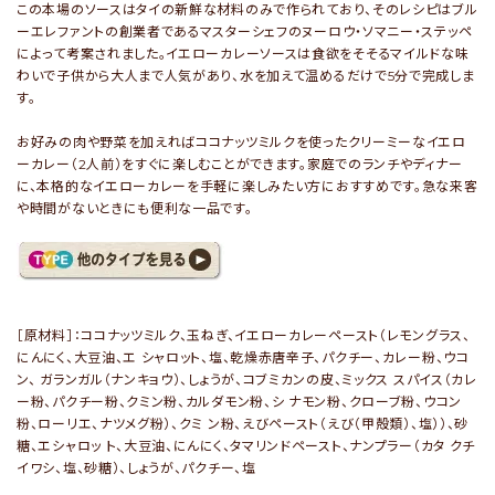
この本場のソースはタイの新鮮な材料のみで作られており、そのレシピはブル
ーエレファントの創業者であるマスターシェフのヌーロウ・ソマニー・ステッペ
によって考案されました。イエローカレーソースは食欲をそそるマイルドな味
わいで子供から大人まで人気があり、水を加えて温めるだけで5分で完成しま
す。
お好みの肉や野菜を加えればココナッツミルクを使ったクリーミーなイエロ
ーカレー（2人前）をすぐに楽しむことができます。家庭でのランチやディナー
に、本格的なイエローカレーを手軽に楽しみたい方におすすめです。急な来客
や時間がないときにも便利な一品です。
［原材料］：ココナッツミルク、玉ねぎ、イエローカレーペースト（レモングラス、
にんにく、大豆油、エ シャロット、塩、乾燥赤唐辛子、パクチー、カレー粉、ウコ
ン、 ガランガル（ナンキョウ）、しょうが、コブミカンの皮、ミックス スパイス（カレ
ー粉、パクチー粉、クミン粉、カルダモン粉、シ ナモン粉、クローブ粉、ウコン
粉、ローリエ、ナツメグ粉）、クミ ン粉、えびペースト（えび（甲殻類）、塩））、砂
糖、エシャロッ ト、大豆油、にんにく、タマリンドペースト、ナンプラー（カタ クチ
イワシ、塩、砂糖）、しょうが、パクチー、塩