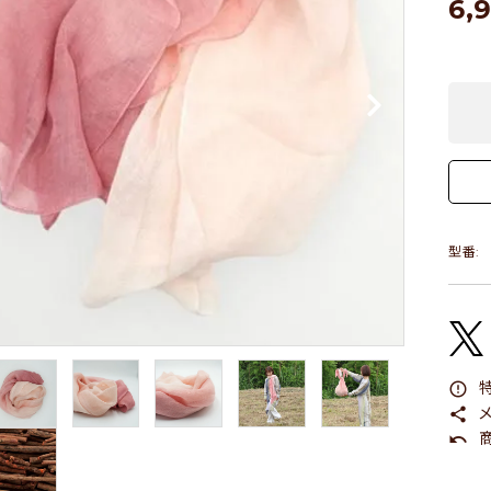
6,
型番:
特
error_outline
メ
share
商
undo