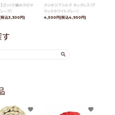
け】ざっくり編みクロマ
カンボジアシルク ネックレス（ブ
レープ）
ラックホワイトグレー）
(税込3,300円)
4,500円(税込4,950円)
探す
search
品
favorite
favorite