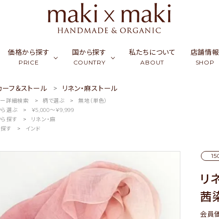
価格から探す
国から探す
私たちについて
店舗情
PRICE
COUNTRY
ABOUT
SHOP
カーフ＆ストール
リネン・麻ストール
マー詳細検索
柄で選ぶ
無地（単色）
ク
ーフ & ストール
￥0〜￥999
シルク
カンボジア
アクセサリー
￥1,000〜￥2,999
ラオス
コッ
財布
から選ぶ
￥5,000〜￥9,999
から探す
リネン・麻
ュミナ
活雑貨
￥5,000〜￥9,999
リネン・麻
インド
フード
￥10,000〜￥14,9
バングラデシュ
竹（バ
ギフ
ら探す
インド
天然石／パワーストーン
アップサイクル
15
リ
茜
会員