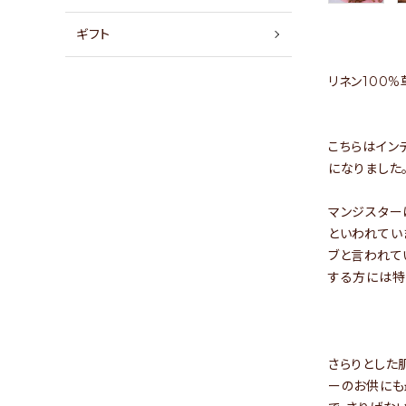
店舗情報
ギフト
パートナーブランド
リネン100
ショップブログ
こちらはイン
- ご利用ガイド
になりました
- まとめ買いでお得
マンジスター
- お支払い方法について
といわれてい
ブと言われて
- 配送方法・送料について
する方には特
- 返品について
- 特定商取引法に基づく表記
- プライバシーポリシー
さらりとした
ーのお供にも
- 会員登録・メルマガ登録