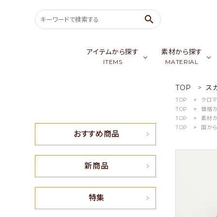
search
アイテムから探す
素材から探す
ITEMS
MATERIAL
TOP
ス
search
TOP
クロ
バッグ & ポーチ
ゴールデンシル
スカ
TOP
価格
TOP
素材
ウェア
カシミア／パシ
生
ACCOUNT MENU
TOP
国か
おすすめ商品
ようこそ ゲスト 様
meeting_room
person
会員ログイン
新規会員登録
新商品
おすすめ商品
特集