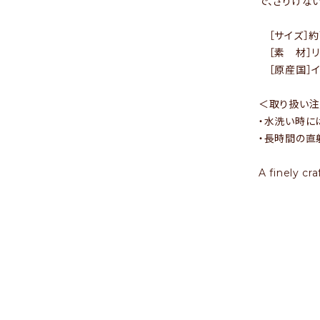
で、さりげな
- 運営会社
［サイズ］約1
- お問い合わせ
［素 材］リ
［原産国］イ
＜取り扱い
・水洗い時に
・長時間の直
A finely cr