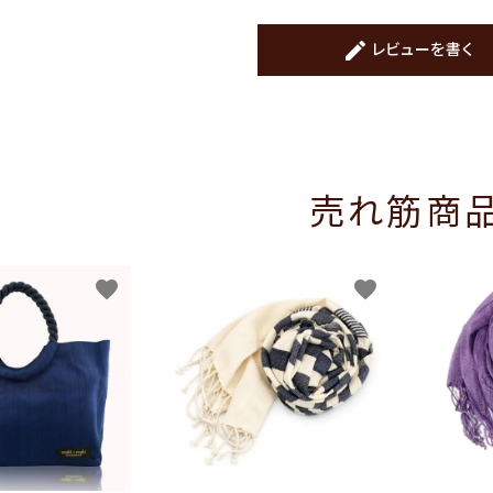
create
レビューを書く
売れ筋商
favorite
favorite