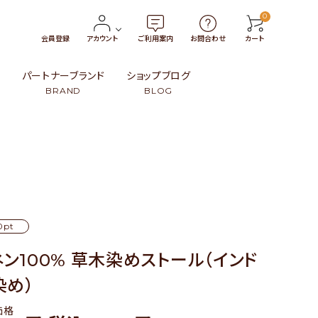
0
会員登録
アカウント
ご利用案内
お問合わせ
カート
報
パートナーブランド
ショップブログ
BRAND
BLOG
トン
・小物
タイ
￥3,000〜￥4,999
革製品
インドネシア
99
ンブー）・籐（ラタン）・葦
ト
スリランカ
￥15,000〜
民族伝統柄
日本
その他
その他
0pt
ネン100% 草木染めストール（インド
染め）
価格