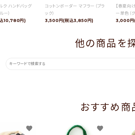
ルク ハンドバッグ
コットンボーダー マフラー（ブラ
【春夏向
ルー）
ック）
ー単色（グ
込10,780円)
3,500円(税込3,850円)
3,000円
他の商品を
おすすめ商
favorite
favorite