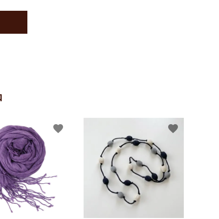
品
favorite
favorite