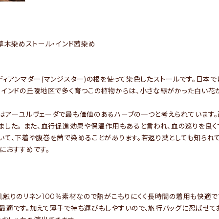
%草木染めストール・インド茜染め
ディアンマダー(マンジスター)の根を使って染色したストールです。日本で
。インドの丘陵地区で多く育つこの植物からは、小さな緑がかった白い花
はアーユルヴェーダで最も価値のあるハーブの一つと考えられています
ました。 また、血行促進効果や保温作用もあると言われ、血の巡りを良
いて、下着や腹巻を茜で染めることがあります。若返り薬としても知られ
におすすめです。
肌触りのリネン100%素材なので熱がこもりにくく長時間の着用も快適で
最適です。加えて薄手で持ち運びもしやすいので、旅行バッグに忍ばせて