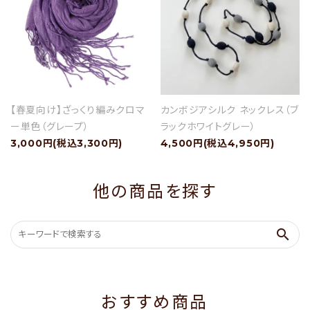
【春夏向け】ざっくり編みクロマ
カンボジアシルク ネックレス（ブ
ー単色（グレープ）
ラックホワイトグレー）
3,000円(税込3,300円)
4,500円(税込4,950円)
他の商品を探す
search
おすすめ商品