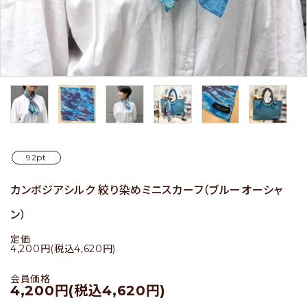
セール
アイテムから探す
素材から探す
92pt
価格から探す
カンボジアシルク 絞り染めミニスカーフ（ブルーオーシャ
国から探す
ン）
私たちについて
定価
4,200円(税込4,620円)
店舗情報
会員価格
4,200円(税込4,620円)
パートナーブランド