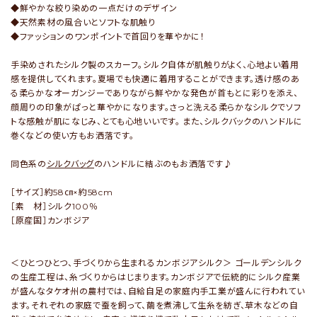
◆鮮やかな絞り染めの一点だけのデザイン
◆天然素材の風合いとソフトな肌触り
◆ファッションのワンポイントで首回りを華やかに！
手染めされたシルク製のスカーフ。シルク自体が肌触りがよく、心地よい着用
感を提供してくれます。夏場でも快適に着用することができます。透け感のあ
る柔らかなオーガンジーでありながら鮮やかな発色が首もとに彩りを添え、
顔周りの印象がぱっと華やかになります。さっと洗える柔らかなシルクでソフ
トな感触が肌になじみ、とても心地いいです。 また、シルクバックのハンドルに
巻くなどの使い方もお洒落です。
同色系の
シルクバッグ
のハンドルに結ぶのもお洒落です♪
［サイズ］約58㎝×約58cm
［素 材］シルク100％
［原産国］カンボジア
＜ひとつひとつ、手づくりから生まれるカンボジアシルク＞ ゴールデンシルク
の生産工程は、糸づくりからはじまります。カンボジアで伝統的にシルク産業
が盛んなタケオ州の農村では、自給自足の家庭内手工業が盛んに行われてい
ます。それぞれの家庭で蚕を飼って、繭を煮沸して生糸を紡ぎ、草木などの自