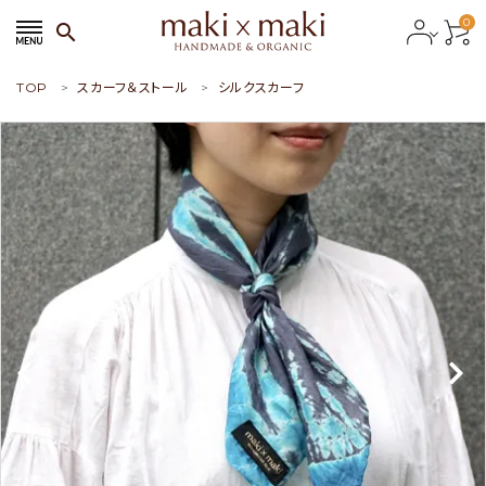
0
search
TOP
スカーフ＆ストール
シルクスカーフ
search
ACCOUNT MENU
ようこそ ゲスト 様
meeting_room
person
会員ログイン
新規会員登録
おすすめ商品
新商品
特集