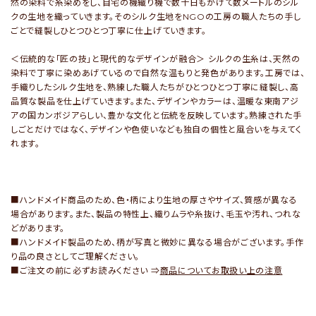
然の染料で糸染めをし、自宅の機織り機で数十日もかけて数メートルのシル
クの生地を織っていきます。そのシルク生地をNGOの工房の職人たちの手し
ごとで縫製しひとつひとつ丁寧に仕上げていきます。
＜伝統的な「匠の技」と現代的なデザインが融合＞ シルクの生糸は、天然の
染料で丁寧に染めあげているので自然な温もりと発色があります。工房では、
手織りしたシルク生地を、熟練した職人たちがひとつひとつ丁寧に縫製し、高
品質な製品を仕上げていきます。また、デザインやカラーは、温暖な東南アジ
アの国カンボジアらしい、豊かな文化と伝統を反映しています。熟練された手
しごとだけではなく、デザインや色使いなども独自の個性と風合いを与えてく
れます。
■ハンドメイド商品のため、色・柄により生地の厚さやサイズ、質感が異なる
場合があります。また、製品の特性上、織りムラや糸抜け、毛玉や汚れ、つれな
どがあります。
■ハンドメイド製品のため、柄が写真と微妙に異なる場合がございます。手作
り品の良さとしてご理解ください。
■ご注文の前に必ずお読みください ⇒
商品についてお取扱い上の注意