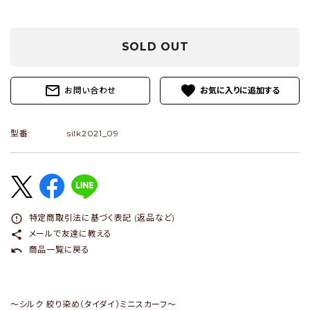
ショップブログ
SOLD OUT
- ご利用ガイド
- まとめ買いでお得
mail_outline
favorite
お問い合わせ
- お支払い方法について
型番:
silk2021_09
- 配送方法・送料について
- 返品について
- 特定商取引法に基づく表記
- プライバシーポリシー
error_outline
特定商取引法に基づく表記 (返品など)
share
メールで友達に教える
- 会員登録・メルマガ登録
undo
商品一覧に戻る
- 運営会社
- お問い合わせ
～シルク 絞り染め（タイダイ）ミニスカーフ～