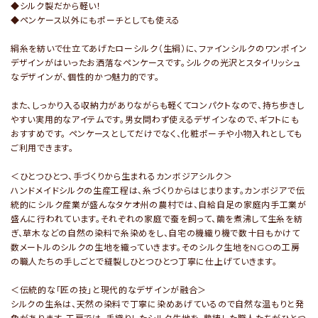
◆シルク製だから軽い！
◆ペンケース以外にもポーチとしても使える
絹糸を紡いで仕立てあげたローシルク（生絹）に、ファインシルクのワンポイン
デザインがはいったお洒落なペンケースです。シルクの光沢とスタイリッシュ
なデザインが、個性的かつ魅力的です。
また、しっかり入る収納力がありながらも軽くてコンパクトなので、持ち歩きし
やすい実用的なアイテムです。男女問わず使えるデザインなので、ギフトにも
おすすめです。 ペンケースとしてだけでなく、化粧ポーチや小物入れとしても
ご利用できます。
＜ひとつひとつ、手づくりから生まれるカンボジアシルク＞
ハンドメイドシルクの生産工程は、糸づくりからはじまります。カンボジアで伝
統的にシルク産業が盛んなタケオ州の農村では、自給自足の家庭内手工業が
盛んに行われています。それぞれの家庭で蚕を飼って、繭を煮沸して生糸を紡
ぎ、草木などの自然の染料で糸染めをし、自宅の機織り機で数十日もかけて
数メートルのシルクの生地を織っていきます。そのシルク生地をNGOの工房
の職人たちの手しごとで縫製しひとつひとつ丁寧に仕上げていきます。
＜伝統的な「匠の技」と現代的なデザインが融合＞
シルクの生糸は、天然の染料で丁寧に染めあげているので自然な温もりと発