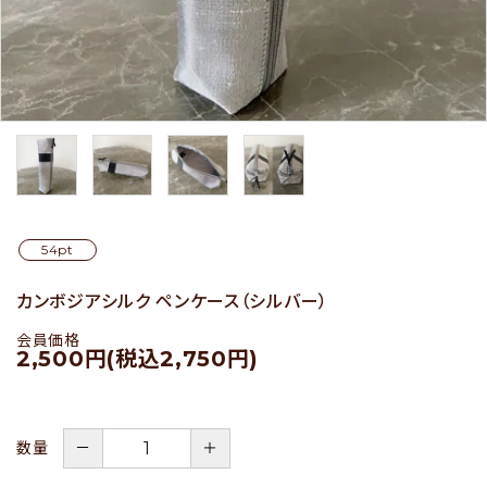
セール
アイテムから探す
素材から探す
54pt
価格から探す
カンボジアシルク ペンケース（シルバー）
国から探す
会員価格
2,500円(税込2,750円)
私たちについて
店舗情報
－
＋
数量
パートナーブランド