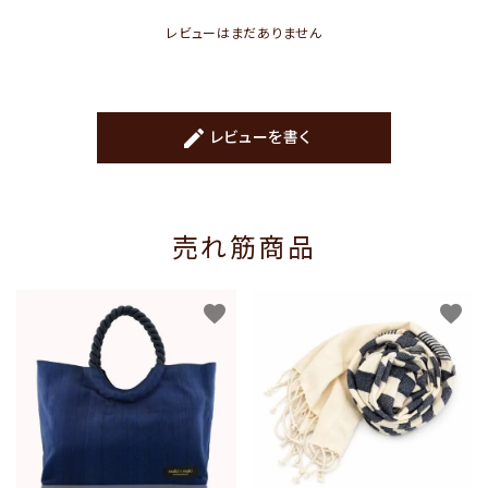
レビューはまだありません
create
レビューを書く
売れ筋商品
favorite
favorite