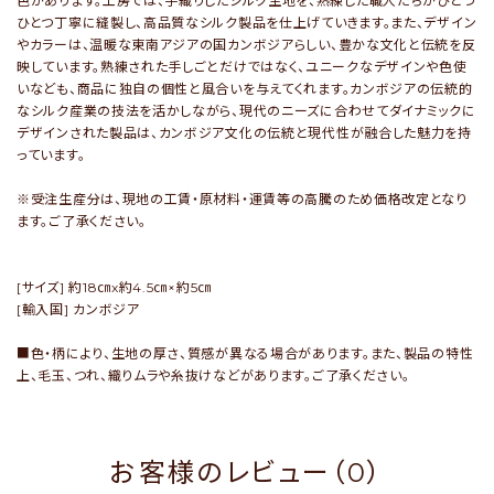
色があります。工房では、手織りしたシルク生地を、熟練した職人たちがひとつ
ひとつ丁寧に縫製し、高品質なシルク製品を仕上げていきます。また、デザイン
やカラーは、温暖な東南アジアの国カンボジアらしい、豊かな文化と伝統を反
映しています。熟練された手しごとだけではなく、ユニークなデザインや色使
いなども、商品に独自の個性と風合いを与えてくれます。カンボジアの伝統的
なシルク産業の技法を活かしながら、現代のニーズに合わせてダイナミックに
デザインされた製品は、カンボジア文化の伝統と現代性が融合した魅力を持
っています。
※受注生産分は、現地の工賃・原材料・運賃等の高騰のため価格改定となり
ます。ご了承ください。
[サイズ] 約18㎝x約4.5㎝×約5㎝
[輸入国] カンボジア
■色・柄により、生地の厚さ、質感が異なる場合があります。また、製品の特性
上、毛玉、つれ、織りムラや糸抜けなどがあります。ご了承ください。
お客様のレビュー（0）