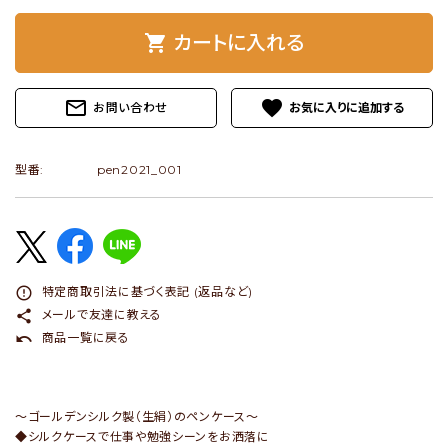
shopping_cart
カートに入れる
ショップブログ
- ご利用ガイド
mail_outline
favorite
お問い合わせ
- まとめ買いでお得
- お支払い方法について
型番:
pen2021_001
- 配送方法・送料について
- 返品について
- 特定商取引法に基づく表記
error_outline
特定商取引法に基づく表記 (返品など)
- プライバシーポリシー
share
メールで友達に教える
undo
商品一覧に戻る
- 会員登録・メルマガ登録
- 運営会社
～ゴールデンシルク製（生絹）のペンケース～
- お問い合わせ
◆シルクケースで仕事や勉強シーンをお洒落に