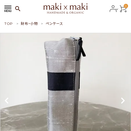
0
search
TOP
財布・小物
ペンケース
search
ACCOUNT MENU
ようこそ ゲスト 様
meeting_room
person
会員ログイン
新規会員登録
おすすめ商品
新商品
特集