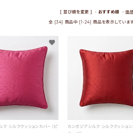
[ 並び順を変更 ]
-
おすすめ順
-
価
全 [34] 商品中 [1-24] 商品を表示していま
favorite
ルク シルククッションカバー（ピ
カンボジアシルク シルククッション