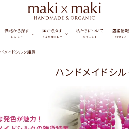
価格から探す
国から探す
私たちについて
店舗情
PRICE
COUNTRY
ABOUT
SHOP
ンドメイドシルク雑貨
ク
ーフ & ストール
￥0〜￥999
シルク
カンボジア
アクセサリー
￥1,000〜￥2,999
ラオス
コッ
財布
ハンドメイドシ
ュミナ
活雑貨
￥5,000〜￥9,999
リネン・麻
インド
フード
￥10,000〜￥14,9
バングラデシュ
竹（バ
ギフ
天然石／パワーストーン
アップサイクル