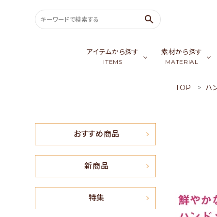
search
アイテムから探す
素材から探す
ITEMS
MATERIAL
TOP
ハ
search
バッグ & ポーチ
ゴールデンシル
スカ
ウェア
カシミア／パシ
生
ACCOUNT MENU
おすすめ商品
ようこそ ゲスト 様
meeting_room
person
会員ログイン
新規会員登録
新商品
おすすめ商品
特集