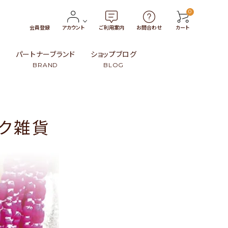
0
会員登録
アカウント
ご利用案内
お問合わせ
カート
報
パートナーブランド
ショップブログ
BRAND
BLOG
トン
・小物
タイ
￥3,000〜￥4,999
革製品
インドネシア
ルク雑貨
99
ンブー）・籐（ラタン）・葦
ト
スリランカ
￥15,000〜
民族伝統柄
日本
その他
その他