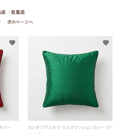
格順
-
新着順
す
次のページへ
favorite
favorite
カバー
カンボジアシルク シルククッションカバー（グ