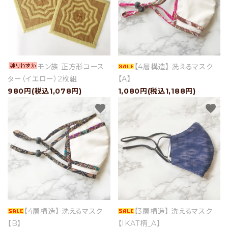
モン族 正方形コース
【4層構造】 洗えるマスク
ター（イエロー）2枚組
【A】
980円(税込1,078円)
1,080円(税込1,188円)
favorite
favorite
【4層構造】 洗えるマスク
【3層構造】 洗えるマスク
【B】
【IKAT柄_A】