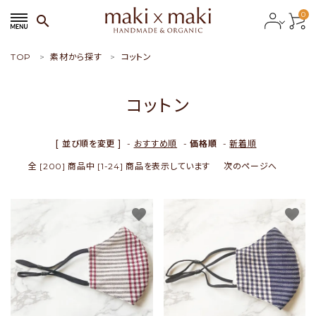
0
search
TOP
素材から探す
コットン
search
コットン
ACCOUNT MENU
ようこそ ゲスト 様
[ 並び順を変更 ]
-
おすすめ順
-
価格順
-
新着順
全 [200] 商品中 [1-24] 商品を表示しています
次のページへ
meeting_room
person
会員ログイン
新規会員登録
favorite
favorite
おすすめ商品
新商品
特集