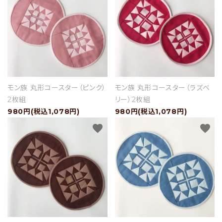
ショップブログ
- ご利用ガイド
- まとめ買いでお得
- お支払い方法について
モン族 丸形コースター（ピンク）
モン族 丸形コースター（ラズベ
- 配送方法・送料について
2枚組
リー）2枚組
980円(税込1,078円)
980円(税込1,078円)
- 返品について
favorite
favorite
- 特定商取引法に基づく表記
- プライバシーポリシー
- 会員登録・メルマガ登録
- 運営会社
- お問い合わせ