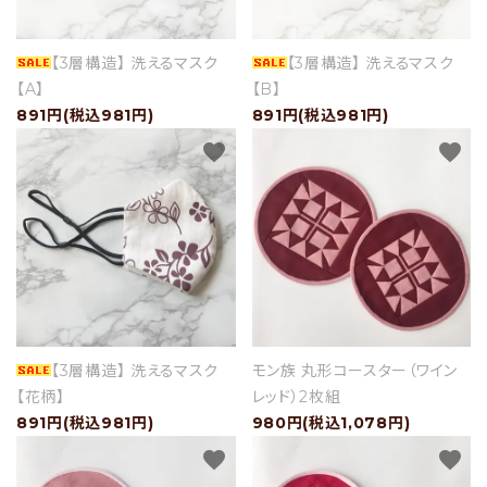
【3層構造】 洗えるマスク
【3層構造】 洗えるマスク
セール
【A】
【B】
891円(税込981円)
891円(税込981円)
アイテムから探す
favorite
favorite
素材から探す
価格から探す
国から探す
私たちについて
【3層構造】 洗えるマスク
モン族 丸形コースター（ワイン
【花柄】
レッド）2枚組
店舗情報
891円(税込981円)
980円(税込1,078円)
favorite
favorite
パートナーブランド