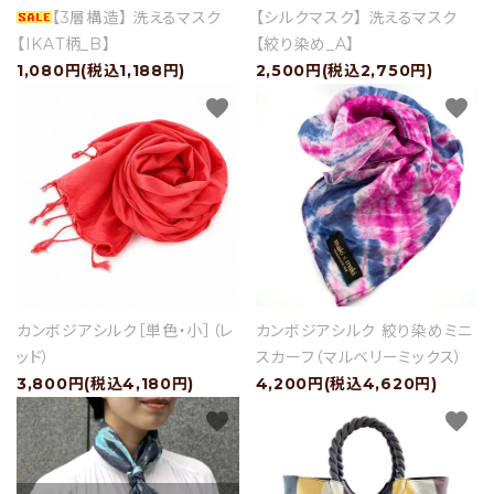
【3層構造】 洗えるマスク
【シルクマスク】 洗えるマスク
【IKAT柄_B】
【絞り染め_A】
1,080円(税込1,188円)
2,500円(税込2,750円)
favorite
favorite
カンボジアシルク［単色・小］（レ
カンボジアシルク 絞り染めミニ
ッド）
スカーフ（マルベリーミックス）
3,800円(税込4,180円)
4,200円(税込4,620円)
favorite
favorite