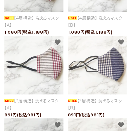
ショップブログ
【4層構造】 洗えるマスク
【4層構造】 洗えるマスク
- ご利用ガイド
【A】
【B】
1,080円(税込1,188円)
1,080円(税込1,188円)
- まとめ買いでお得
favorite
favorite
- お支払い方法について
- 配送方法・送料について
- 返品について
- 特定商取引法に基づく表記
- プライバシーポリシー
- 会員登録・メルマガ登録
【3層構造】 洗えるマスク
【3層構造】 洗えるマスク
【A】
【B】
- 運営会社
891円(税込981円)
891円(税込981円)
- お問い合わせ
favorite
favorite