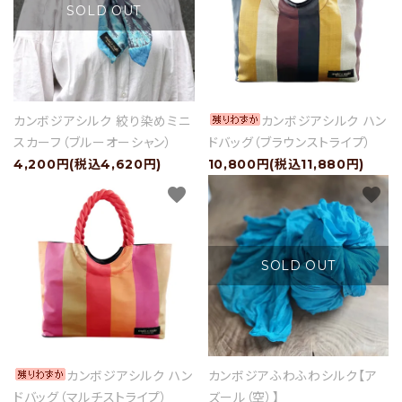
SOLD OUT
カンボジアシルク 絞り染めミニ
カンボジアシルク ハン
スカーフ（ブルーオーシャン）
ドバッグ（ブラウンストライプ）
4,200円(税込4,620円)
10,800円(税込11,880円)
favorite
favorite
SOLD OUT
カンボジアシルク ハン
カンボジアふわふわシルク【ア
ドバッグ（マルチストライプ）
ズール（空）】