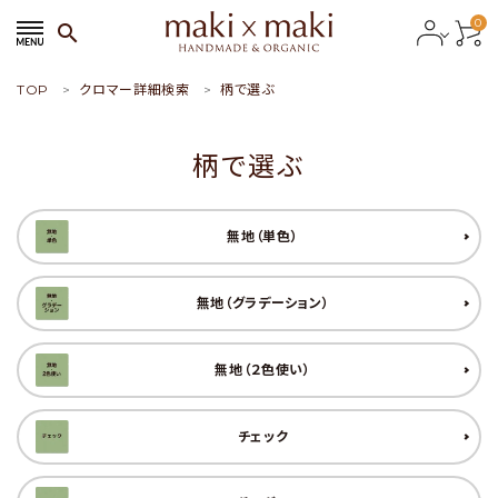
0
search
TOP
クロマー詳細検索
柄で選ぶ
search
柄で選ぶ
ACCOUNT MENU
ようこそ ゲスト 様
無地（単色）
meeting_room
person
会員ログイン
新規会員登録
無地（グラデーション）
おすすめ商品
無地（２色使い）
新商品
チェック
特集