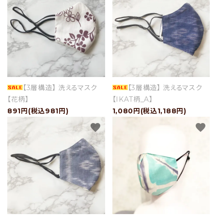
【3層構造】 洗えるマスク
【3層構造】 洗えるマスク
【花柄】
【IKAT柄_A】
891円(税込981円)
1,080円(税込1,188円)
favorite
favorite