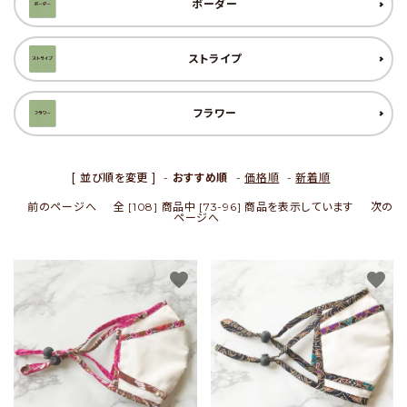
ボーダー
セール
ストライプ
フラワー
アイテムから探す
素材から探す
[ 並び順を変更 ]
-
おすすめ順
-
価格順
-
新着順
前のページへ
全 [108] 商品中 [73-96] 商品を表示しています
次の
価格から探す
ページへ
国から探す
favorite
favorite
私たちについて
店舗情報
パートナーブランド