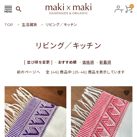
0
search
TOP
生活雑貨
リビング／キッチン
search
リビング／キッチン
ACCOUNT MENU
ようこそ ゲスト 様
[ 並び順を変更 ]
-
おすすめ順
-
価格順
-
新着順
前のページへ
全 [46] 商品中 [25-46] 商品を表示しています
meeting_room
person
会員ログイン
新規会員登録
favorite
favorite
おすすめ商品
新商品
特集