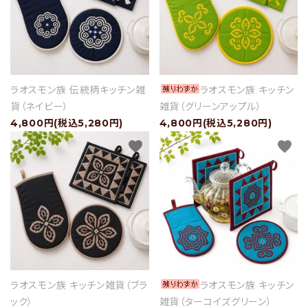
ラオスモン族 伝統柄キッチン雑
ラオスモン族 キッチン
貨（ネイビー）
雑貨（グリーンアップル）
4,800円(税込5,280円)
4,800円(税込5,280円)
favorite
favorite
ラオスモン族 キッチン雑貨（ブラ
ラオスモン族 キッチン
ック）
雑貨（ターコイズグリーン）