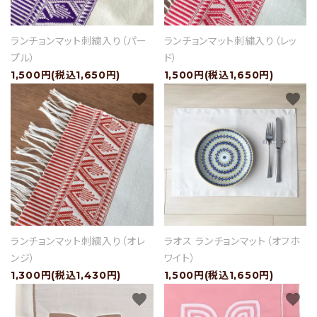
ランチョンマット刺繍入り（パー
ランチョンマット刺繍入り（レッ
セール
プル）
ド）
1,500円(税込1,650円)
1,500円(税込1,650円)
アイテムから探す
favorite
favorite
素材から探す
価格から探す
国から探す
私たちについて
ランチョンマット刺繍入り（オレ
ラオス ランチョンマット（オフホ
ンジ）
ワイト）
店舗情報
1,300円(税込1,430円)
1,500円(税込1,650円)
favorite
favorite
パートナーブランド