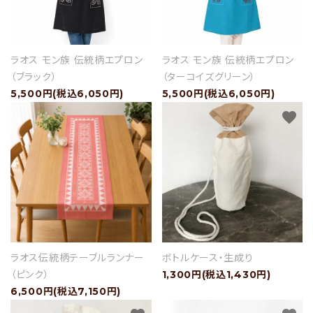
ラオス モン族 伝統柄エプロン
ラオス モン族 伝統柄エプロン
（ブラック）
（ターコイズグリーン）
5,500円(税込6,050円)
5,500円(税込6,050円)
favorite
favorite
ラオス伝統柄テーブルランナー
ボトルケース・生成り
（ピンク）
1,300円(税込1,430円)
6,500円(税込7,150円)