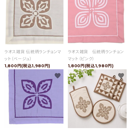
ショップブログ
- ご利用ガイド
- まとめ買いでお得
- お支払い方法について
ラオス雑貨 伝統柄ランチョンマ
ラオス雑貨 伝統柄ランチョン
- 配送方法・送料について
ット（ベージュ）
マット（ピンク）
1,800円(税込1,980円)
1,800円(税込1,980円)
- 返品について
favorite
favorite
- 特定商取引法に基づく表記
- プライバシーポリシー
- 会員登録・メルマガ登録
- 運営会社
- お問い合わせ