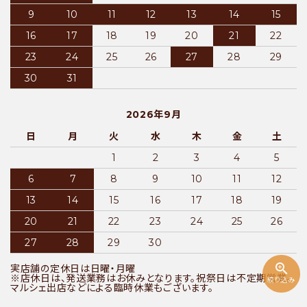
9
10
11
12
13
14
15
16
17
18
19
20
21
22
23
24
25
26
27
28
29
30
31
2026年9月
日
月
火
水
木
金
土
1
2
3
4
5
6
7
8
9
10
11
12
13
14
15
16
17
18
19
20
21
22
23
24
25
26
27
28
29
30
zoom_in
実店舗の定休日は日曜・月曜
※店休日は、発送業務はお休みとなります。祝祭日は不定期営業。
絞り込み
マルシェ出店などによる臨時休業もございます。