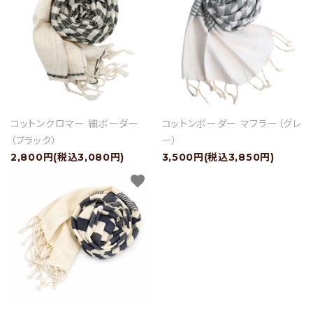
ショップブログ
- ご利用ガイド
- まとめ買いでお得
- お支払い方法について
コットンクロマー 細ボーダー
コットンボーダー マフラー（グレ
- 配送方法・送料について
（ブラック）
ー）
2,800円(税込3,080円)
3,500円(税込3,850円)
- 返品について
favorite
- 特定商取引法に基づく表記
- プライバシーポリシー
- 会員登録・メルマガ登録
- 運営会社
- お問い合わせ