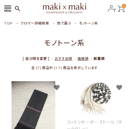
0
search
TOP
クロマー詳細検索
色で選ぶ
モノトーン系
search
モノトーン系
ACCOUNT MENU
ようこそ ゲスト 様
[ 並び順を変更 ]
-
おすすめ順
-
価格順
-
新着順
全 [7] 商品中 [1-7] 商品を表示しています
meeting_room
person
会員ログイン
新規会員登録
favorite
favorite
おすすめ商品
新商品
コットンボーダー ストール （ダ
特集