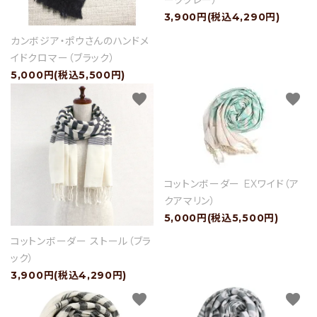
ークグレー）
3,900円(税込4,290円)
カンボジア・ポウさんのハンドメ
セール
イドクロマー（ブラック）
5,000円(税込5,500円)
アイテムから探す
favorite
favorite
素材から探す
価格から探す
コットンボーダー EXワイド（ア
クアマリン）
国から探す
5,000円(税込5,500円)
私たちについて
コットンボーダー ストール（ブラ
ック）
店舗情報
3,900円(税込4,290円)
favorite
favorite
パートナーブランド