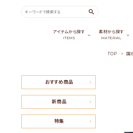
search
アイテムから探す
素材から探す
ITEMS
MATERIAL
TOP
国
search
バッグ & ポーチ
ゴールデンシル
スカ
ウェア
カシミア／パシ
生
ACCOUNT MENU
おすすめ商品
ようこそ ゲスト 様
meeting_room
person
会員ログイン
新規会員登録
新商品
おすすめ商品
特集