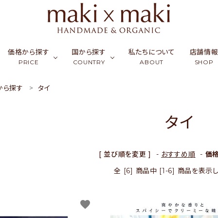
価格から探す
国から探す
私たちについて
店舗情
PRICE
COUNTRY
ABOUT
SHOP
から探す
タイ
ク
ーフ & ストール
￥0〜￥999
シルク
カンボジア
アクセサリー
￥1,000〜￥2,999
ラオス
コッ
財布
タイ
ュミナ
活雑貨
￥5,000〜￥9,999
リネン・麻
インド
フード
￥10,000〜￥14,9
バングラデシュ
竹（バ
ギフ
天然石／パワーストーン
アップサイクル
[ 並び順を変更 ]
-
おすすめ順
-
価
全 [6] 商品中 [1-6] 商品を表
favorite