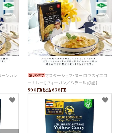
リーンカレ
マスターシェフ・ヌーロウのイエロ
ーカレー【ヴィーガン／ハラール認証】
590円(税込638円)
favorite
favorite