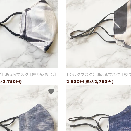
】 洗えるマスク 【絞り染め_C】
【シルクマスク】 洗えるマスク 【絞
込2,750円)
2,500円(税込2,750円)
favorite