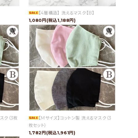
【4層構造】 洗えるマスク【B】
1,080円(税込1,188円)
favorite
favorite
スク（3枚
【Mサイズ】コットン製 洗えるマスク（3
枚セット）
1,782円(税込1,961円)