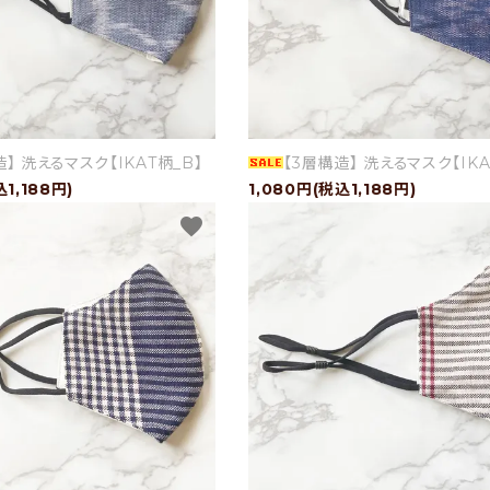
造】 洗えるマスク【IKAT柄_B】
【3層構造】 洗えるマスク【IKA
込1,188円)
1,080円(税込1,188円)
favorite