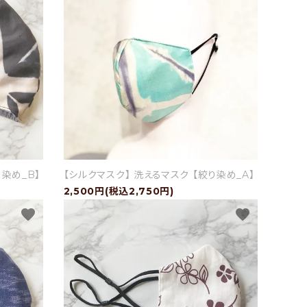
り染め_B】
【シルクマスク】 洗えるマスク 【絞り染め_A】
2,500円(税込2,750円)
favorite
favorite