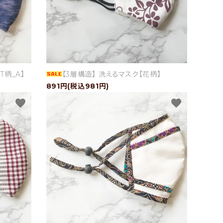
T柄_A】
【3層構造】 洗えるマスク【花柄】
891円(税込981円)
favorite
favorite