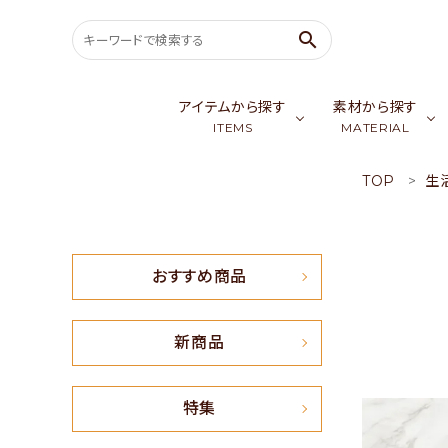
search
アイテムから探す
素材から探す
ITEMS
MATERIAL
TOP
生
search
バッグ & ポーチ
ゴールデンシル
スカ
ウェア
カシミア／パシ
生
ACCOUNT MENU
おすすめ商品
ようこそ ゲスト 様
meeting_room
person
会員ログイン
新規会員登録
新商品
おすすめ商品
特集