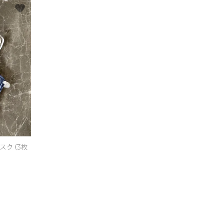
favorite
スク（3枚