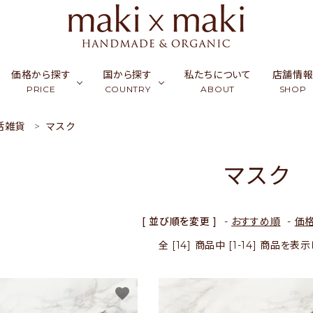
価格から探す
国から探す
私たちについて
店舗情
PRICE
COUNTRY
ABOUT
SHOP
活雑貨
マスク
ク
ーフ & ストール
￥0〜￥999
シルク
カンボジア
アクセサリー
￥1,000〜￥2,999
ラオス
コッ
財布
マスク
ュミナ
活雑貨
￥5,000〜￥9,999
リネン・麻
インド
フード
￥10,000〜￥14,9
バングラデシュ
竹（バ
ギフ
天然石／パワーストーン
アップサイクル
[ 並び順を変更 ]
-
おすすめ順
-
価
全 [14] 商品中 [1-14] 商品を
favorite