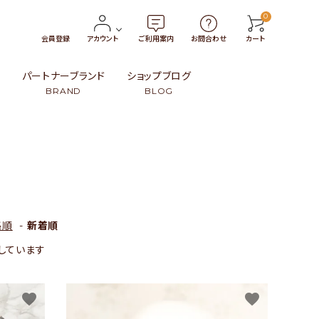
0
会員登録
アカウント
ご利用案内
お問合わせ
カート
報
パートナーブランド
ショップブログ
BRAND
BLOG
トン
・小物
タイ
￥3,000〜￥4,999
革製品
インドネシア
99
ンブー）・籐（ラタン）・葦
ト
スリランカ
￥15,000〜
民族伝統柄
日本
その他
その他
格順
-
新着順
表示しています
favorite
favorite