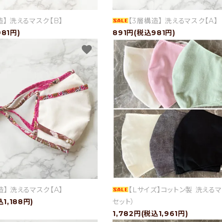
造】 洗えるマスク【B】
【3層構造】 洗えるマスク【A】
81円)
891円(税込981円)
favorite
造】 洗えるマスク【A】
【Ｌサイズ】コットン製 洗えるマ
込1,188円)
セット）
1,782円(税込1,961円)