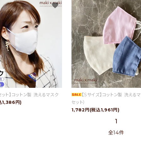
favorite
セット】コットン製 洗えるマスク
【Sサイズ】コットン製 洗えるマ
込1,386円)
セット）
1,782円(税込1,961円)
1
全14件