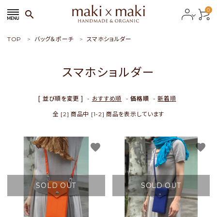
0
search
TOP
バッグ＆ポーチ
スマホショルダー
search
スマホショルダー
ACCOUNT MENU
ようこそ ゲスト 様
[ 並び順を変更 ]
-
おすすめ順
-
価格順
-
新着順
全 [2] 商品中 [1-2] 商品を表示しています
meeting_room
person
会員ログイン
新規会員登録
favorite
favorite
おすすめ商品
新商品
SOLD OUT
SOLD OUT
特集