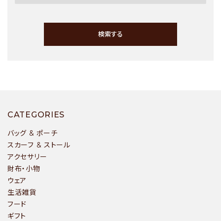
ショップブログ
検索する
- ご利用ガイド
- まとめ買いでお得
- お支払い方法について
- 配送方法・送料について
キーワード
CATEGORIES
- 返品について
バッグ & ポーチ
- 特定商取引法に基づく表記
スカーフ & ストール
- プライバシーポリシー
アクセサリー
カテゴリー
財布・小物
- 会員登録・メルマガ登録
ウェア
- 運営会社
生活雑貨
フード
- お問い合わせ
ギフト
検索する