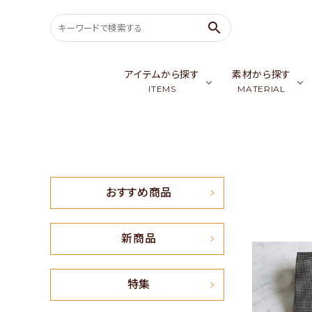
search
アイテムから探す
素材から探す
ITEMS
MATERIAL
search
バッグ & ポーチ
ゴールデンシル
スカ
ウェア
カシミア／パシ
生
ACCOUNT MENU
おすすめ商品
ようこそ ゲスト 様
meeting_room
person
会員ログイン
新規会員登録
新商品
おすすめ商品
特集