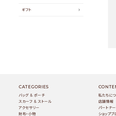
店舗情報
ギフト
パートナーブランド
ショップブログ
- ご利用ガイド
- まとめ買いでお得
- お支払い方法について
- 配送方法・送料について
- 返品について
キー
CATEGORIES
CONTE
- 特定商取引法に基づく表記
バッグ & ポーチ
私たちに
スカーフ & ストール
店舗情報
- プライバシーポリシー
アクセサリー
パートナー
カテ
- 会員登録・メルマガ登録
財布・小物
ショップブ