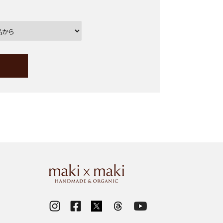
ー
close