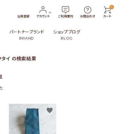
0
会員登録
アカウント
ご利用案内
お問合わせ
カート
報
パートナーブランド
ショップブログ
BRAND
BLOG
クタイ の検索結果
トン
・小物
タイ
￥3,000〜￥4,999
革製品
インドネシア
順
99
ンブー）・籐（ラタン）・葦
ト
スリランカ
￥15,000〜
民族伝統柄
日本
た
その他
その他
favorite