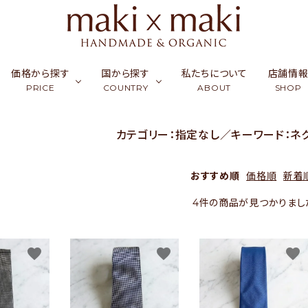
価格から探す
国から探す
私たちについて
店舗情
PRICE
COUNTRY
ABOUT
SHOP
カテゴリー：指定なし／キーワード：ネ
ク
ーフ & ストール
￥0〜￥999
シルク
カンボジア
アクセサリー
￥1,000〜￥2,999
ラオス
コッ
財布
おすすめ順
価格順
新着
ュミナ
活雑貨
￥5,000〜￥9,999
リネン・麻
インド
フード
￥10,000〜￥14,9
バングラデシュ
竹（バ
ギフ
4件の商品が見つかりまし
天然石／パワーストーン
アップサイクル
favorite
favorite
favorite