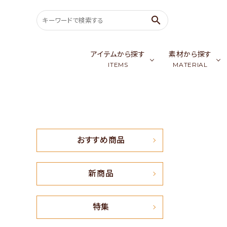
search
アイテムから探す
素材から探す
ITEMS
MATERIAL
search
バッグ & ポーチ
ゴールデンシル
スカ
ウェア
カシミア／パシ
生
ACCOUNT MENU
おすすめ商品
ようこそ ゲスト 様
meeting_room
person
会員ログイン
新規会員登録
新商品
おすすめ商品
特集