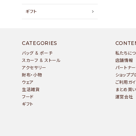
店舗情報
ギフト
パートナーブランド
キー
ショップブログ
CATEGORIES
CONTE
バッグ & ポーチ
私たちに
- ご利用ガイド
カテ
スカーフ & ストール
店舗情報
- まとめ買いでお得
アクセサリー
パートナー
財布・小物
ショップブ
- お支払い方法について
ウェア
ご利用ガイ
- 配送方法・送料について
生活雑貨
まとめ買
フード
運営会社
- 返品について
ギフト
- 特定商取引法に基づく表記
- プライバシーポリシー
- 会員登録・メルマガ登録