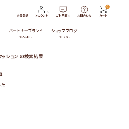
0
会員登録
アカウント
ご利用案内
お問合わせ
カート
報
パートナーブランド
ショップブログ
BRAND
BLOG
クッション の検索結果
トン
・小物
タイ
￥3,000〜￥4,999
革製品
インドネシア
順
99
ンブー）・籐（ラタン）・葦
ト
スリランカ
￥15,000〜
民族伝統柄
日本
した
その他
その他