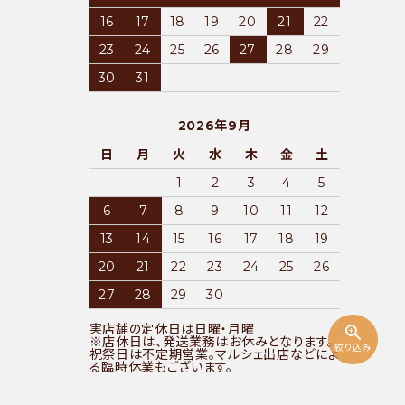
16
17
18
19
20
21
22
23
24
25
26
27
28
29
30
31
2026年9月
日
月
火
水
木
金
土
1
2
3
4
5
6
7
8
9
10
11
12
13
14
15
16
17
18
19
20
21
22
23
24
25
26
27
28
29
30
実店舗の定休日は日曜・月曜
zoom_in
※店休日は、発送業務はお休みとなります。
絞り込み
祝祭日は不定期営業。マルシェ出店などによ
る臨時休業もございます。