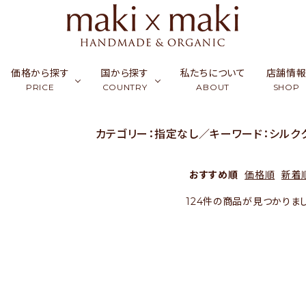
価格から探す
国から探す
私たちについて
店舗情
PRICE
COUNTRY
ABOUT
SHOP
カテゴリー：指定なし／キーワード：シルク
ク
ーフ & ストール
￥0〜￥999
シルク
カンボジア
アクセサリー
￥1,000〜￥2,999
ラオス
コッ
財布
おすすめ順
価格順
新着
ュミナ
活雑貨
￥5,000〜￥9,999
リネン・麻
インド
フード
￥10,000〜￥14,9
バングラデシュ
竹（バ
ギフ
124件の商品が見つかりま
天然石／パワーストーン
アップサイクル