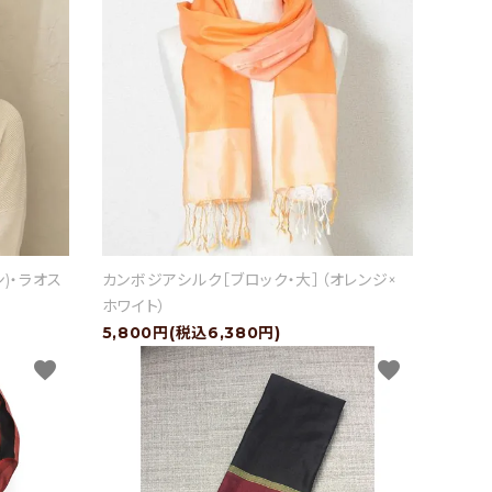
ン)・ラオス
カンボジアシルク［ブロック・大］（オレンジ×
ホワイト）
5,800円(税込6,380円)
favorite
favorite