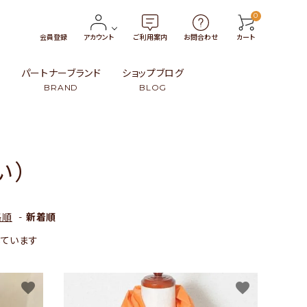
0
会員登録
アカウント
ご利用案内
お問合わせ
カート
報
パートナーブランド
ショップブログ
BRAND
BLOG
トン
・小物
タイ
￥3,000〜￥4,999
革製品
インドネシア
い）
99
ンブー）・籐（ラタン）・葦
ト
スリランカ
￥15,000〜
民族伝統柄
日本
その他
その他
格順
-
新着順
示しています
favorite
favorite