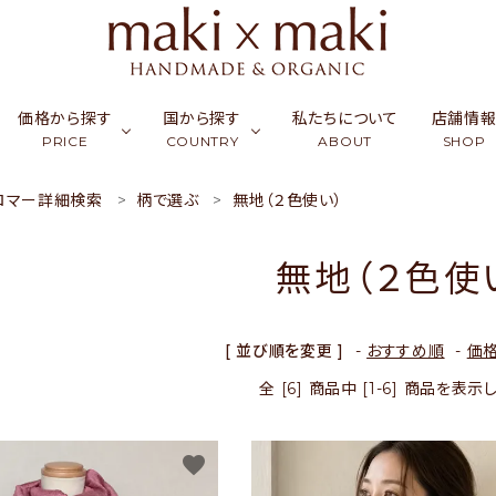
価格から探す
国から探す
私たちについて
店舗情
PRICE
COUNTRY
ABOUT
SHOP
ロマー詳細検索
柄で選ぶ
無地（２色使い）
ク
ーフ & ストール
￥0〜￥999
シルク
カンボジア
アクセサリー
￥1,000〜￥2,999
ラオス
コッ
財布
無地（２色使
ュミナ
活雑貨
￥5,000〜￥9,999
リネン・麻
インド
フード
￥10,000〜￥14,9
バングラデシュ
竹（バ
ギフ
天然石／パワーストーン
アップサイクル
[ 並び順を変更 ]
-
おすすめ順
-
価
全 [6] 商品中 [1-6] 商品を表
favorite