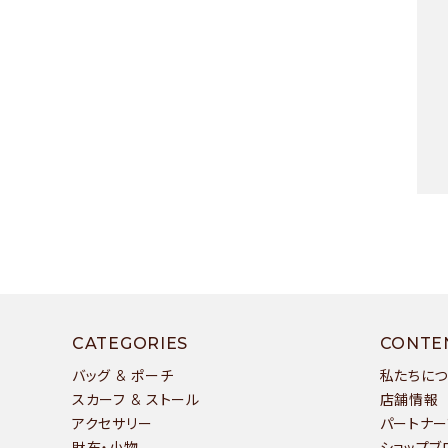
- 運営会社
- お問い合わせ
キー
CATEGORIES
CONTE
バッグ & ポーチ
私たちに
スカーフ & ストール
店舗情報
アクセサリー
パートナー
カテ
財布・小物
ショップブ