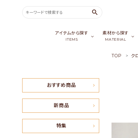
search
アイテムから探す
素材から探す
ITEMS
MATERIAL
TOP
ク
search
バッグ & ポーチ
ゴールデンシル
スカ
ウェア
カシミア／パシ
生
ACCOUNT MENU
おすすめ商品
ようこそ ゲスト 様
meeting_room
person
会員ログイン
新規会員登録
新商品
おすすめ商品
特集