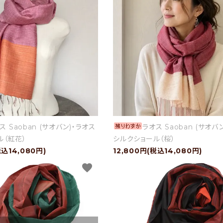
ス Saoban (サオバン)・ラオス
ラオス Saoban (サオバ
ル（紅花）
シルクショール（桜）
税込14,080円)
12,800円(税込14,080円)
favorite