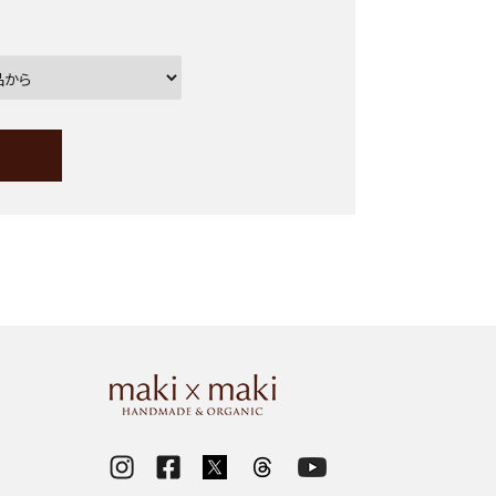
ー
close