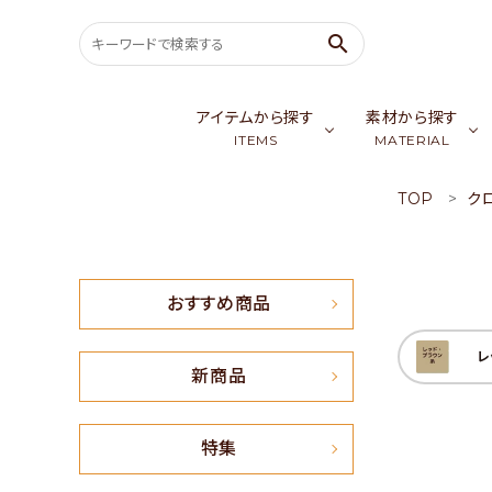
search
アイテムから探す
素材から探す
ITEMS
MATERIAL
TOP
ク
search
バッグ & ポーチ
ゴールデンシル
スカ
ウェア
カシミア／パシ
生
ACCOUNT MENU
おすすめ商品
ようこそ ゲスト 様
レ
meeting_room
person
会員ログイン
新規会員登録
新商品
おすすめ商品
特集