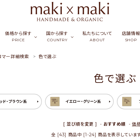
価格から探す
国から探す
私たちについて
店舗情
PRICE
COUNTRY
ABOUT
SHOP
ロマー詳細検索
色で選ぶ
ク
ーフ & ストール
￥0〜￥999
シルク
カンボジア
アクセサリー
￥1,000〜￥2,999
ラオス
コッ
財布
色で選ぶ
ュミナ
活雑貨
￥5,000〜￥9,999
リネン・麻
インド
フード
￥10,000〜￥14,9
バングラデシュ
竹（バ
ギフ
天然石／パワーストーン
アップサイクル
ッド・ブラウン系
イエロー・グリーン系
[ 並び順を変更 ]
-
おすすめ順
-
価
全 [43] 商品中 [1-24] 商品を表示していま