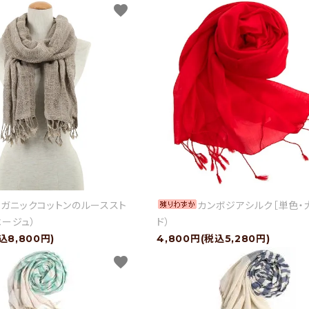
favorite
ガニックコットンのルーススト
カンボジアシルク［単色・大
ベージュ）
ド）
込8,800円)
4,800円(税込5,280円)
favorite