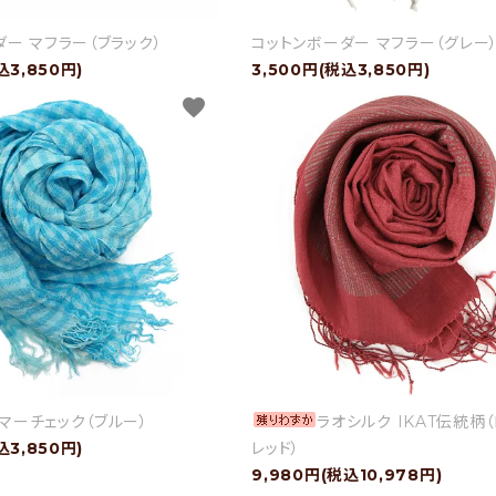
ー マフラー（ブラック）
コットンボーダー マフラー（グレー
込3,850円)
3,500円(税込3,850円)
favorite
マーチェック（ブルー）
ラオシルク IKAT伝統柄
込3,850円)
レッド）
9,980円(税込10,978円)