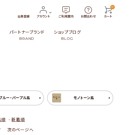
0
会員登録
アカウント
ご利用案内
お問合わせ
カート
報
パートナーブランド
ショップブログ
BRAND
BLOG
トン
・小物
タイ
￥3,000〜￥4,999
革製品
インドネシア
99
ンブー）・籐（ラタン）・葦
ト
スリランカ
￥15,000〜
民族伝統柄
日本
その他
その他
ブルー・パープル系
モノトーン系
格順
-
新着順
す
次のページへ