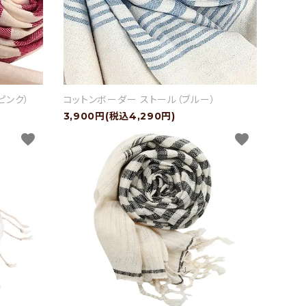
ピンク）
コットンボーダー ストール（ブルー）
3,900円(税込4,290円)
favorite
favorite