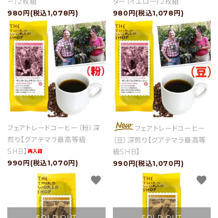
ー）2枚組
ター（イエロー）2枚組
980円(税込1,078円)
980円(税込1,078円)
favorite
favorite
フェアトレードコーヒー（粉）深
フェアトレードコーヒー
煎り【グアテマラ最高等級
（豆）深煎り【グアテマラ最高等
SHB】
級SHB】
990円(税込1,070円)
990円(税込1,070円)
favorite
favorite