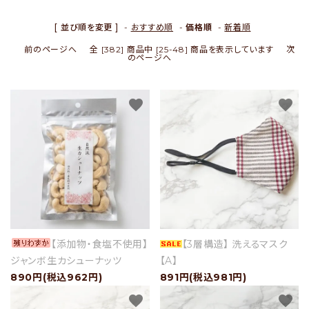
[ 並び順を変更 ]
-
おすすめ順
-
価格順
-
新着順
セール
前のページへ
全 [382] 商品中 [25-48] 商品を表示しています
次
のページへ
アイテムから探す
favorite
favorite
素材から探す
価格から探す
国から探す
私たちについて
【添加物・食塩不使用】
【3層構造】 洗えるマスク
ジャンボ生カシューナッツ
【A】
店舗情報
890円(税込962円)
891円(税込981円)
favorite
favorite
パートナーブランド