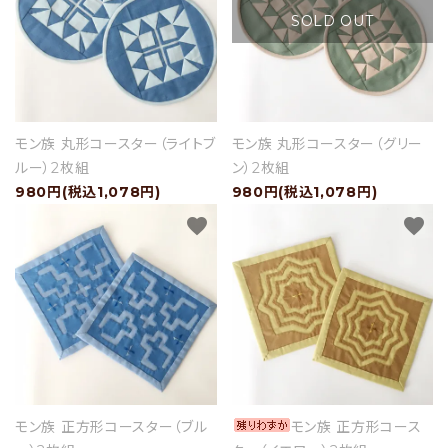
SOLD OUT
モン族 丸形コースター（ライトブ
モン族 丸形コースター（グリー
ルー）2枚組
ン）2枚組
980円(税込1,078円)
980円(税込1,078円)
favorite
favorite
モン族 正方形コースター（ブル
モン族 正方形コース