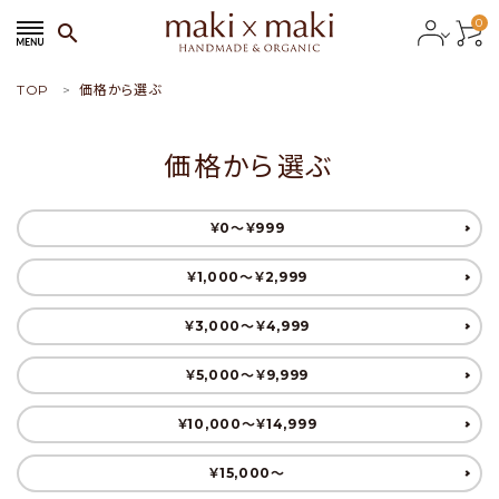
0
search
TOP
価格から選ぶ
search
価格から選ぶ
ACCOUNT MENU
ようこそ ゲスト 様
￥0〜￥999
meeting_room
person
会員ログイン
新規会員登録
￥1,000〜￥2,999
￥3,000〜￥4,999
おすすめ商品
￥5,000〜￥9,999
新商品
￥10,000〜￥14,999
￥15,000〜
特集