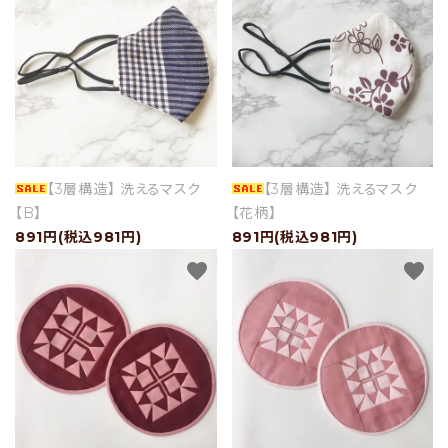
ショップブログ
- ご利用ガイド
- まとめ買いでお得
- お支払い方法について
【3層構造】 洗えるマスク
【3層構造】 洗えるマスク
- 配送方法・送料について
【B】
【花柄】
- 返品について
891円(税込981円)
891円(税込981円)
favorite
favorite
- 特定商取引法に基づく表記
- プライバシーポリシー
- 会員登録・メルマガ登録
- 運営会社
- お問い合わせ