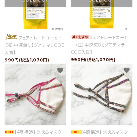
SOLD OUT
SOLD OUT
フェアトレードコーヒ
フェアトレードコーヒー
ー（豆）中深煎り【グアテマラ
（粉）中深煎り【グアテマラCOE
COE入賞】
入賞】
990円(税込1,070円)
990円(税込1,070円)
favorite
favorite
【4層構造】 洗えるマスク
【4層構造】 洗えるマスク