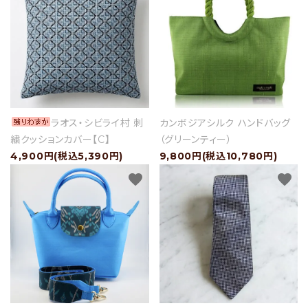
ラオス・シビライ村 刺
カンボジアシルク ハンドバッグ
繍クッションカバー【C】
（グリーンティー）
4,900円(税込5,390円)
9,800円(税込10,780円)
favorite
favorite