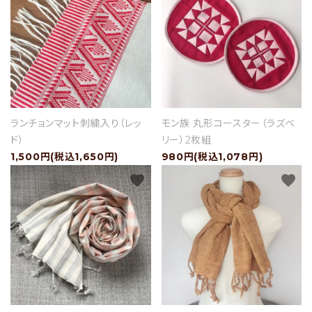
ショップブログ
- ご利用ガイド
- まとめ買いでお得
- お支払い方法について
ランチョンマット刺繍入り（レッ
モン族 丸形コースター（ラズベ
- 配送方法・送料について
ド）
リー）2枚組
1,500円(税込1,650円)
980円(税込1,078円)
- 返品について
favorite
favorite
- 特定商取引法に基づく表記
- プライバシーポリシー
- 会員登録・メルマガ登録
- 運営会社
- お問い合わせ