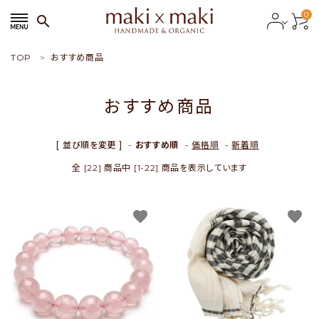
0
search
TOP
おすすめ商品
search
おすすめ商品
ACCOUNT MENU
ようこそ ゲスト 様
[ 並び順を変更 ]
-
おすすめ順
-
価格順
-
新着順
全 [22] 商品中 [1-22] 商品を表示しています
meeting_room
person
会員ログイン
新規会員登録
favorite
favorite
おすすめ商品
新商品
特集