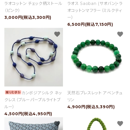
ラオコットン チェック柄ストール
ラオス Saoban (サオバン)・ラ
（ピンク）
オコットンマフラー（ミルクティ
3,000円(税込3,300円)
ー）
6,500円(税込7,150円)
favorite
favorite
カンボジアシルク ネッ
天然石ブレスレット アベンチュ
クレス（ブルーパープルライトブ
リン
ルー）
4,900円(税込5,390円)
4,500円(税込4,950円)
favorite
favorite