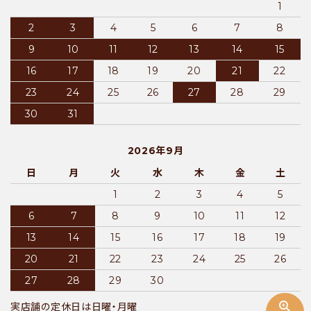
1
2
3
4
5
6
7
8
9
10
11
12
13
14
15
16
17
18
19
20
21
22
23
24
25
26
27
28
29
30
31
2026年9月
日
月
火
水
木
金
土
1
2
3
4
5
6
7
8
9
10
11
12
13
14
15
16
17
18
19
20
21
22
23
24
25
26
27
28
29
30
zoom_in
実店舗の定休日は日曜・月曜