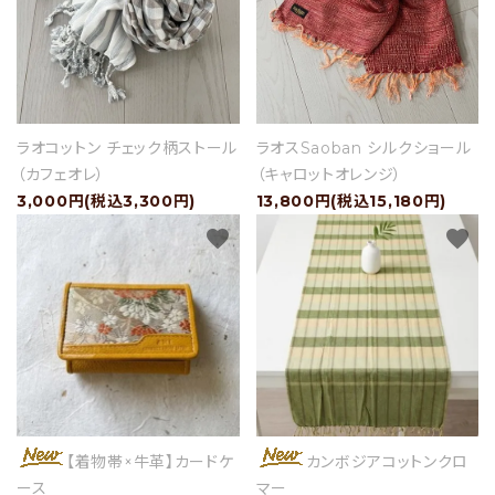
ラオコットン チェック柄ストール
ラオスSaoban シルクショール
（カフェオレ）
（キャロットオレンジ）
3,000円(税込3,300円)
13,800円(税込15,180円)
favorite
favorite
【着物帯×牛革】カードケ
カンボジアコットンクロ
ース
マー