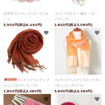
天然石ブレスレット ローズクォ
コットンクロマー 細ボーダー
セール
ーツ
（ブラック）
5,900円(税込6,490円)
2,800円(税込3,080円)
アイテムから探す
favorite
favorite
素材から探す
価格から探す
国から探す
私たちについて
カンボジアコットン さ
カンボジアシルク［ブロック・大］
らっとクロマー（レンガ）
（オレンジ×ホワイト）
店舗情報
2,800円(税込3,080円)
5,800円(税込6,380円)
favorite
favorite
パートナーブランド